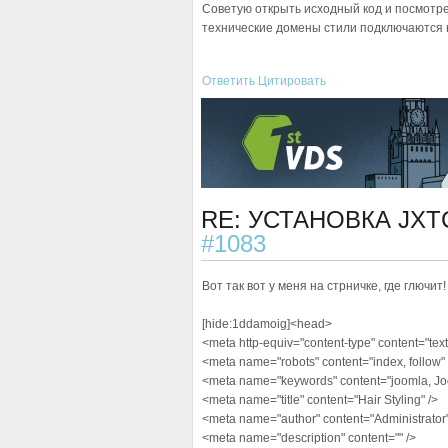
Советую открыть исходный код и посмотре
технические домены стили подключаются н
Ответить
Цитировать
RE: УСТАНОВКА JXT
#1083
Вот так вот у меня на стрничке, где глючит!
[hide:1ddamoig]<head>
<meta http-equiv="content-type" content="text/
<meta name="robots" content="index, follow" 
<meta name="keywords" content="joomla, Jo
<meta name="title" content="Hair Styling" />
<meta name="author" content="Administrator"
<meta name="description" content="" />