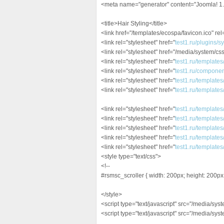
<meta name="generator" content="Joomla! 1
<title>Hair Styling</title>
<link href="/templates/ecospa/favicon.ico" rel
<link rel="stylesheet" href="
test1.ru/plugins/
<link rel="stylesheet" href="/media/system/css
<link rel="stylesheet" href="
test1.ru/templates
<link rel="stylesheet" href="
test1.ru/componen
<link rel="stylesheet" href="
test1.ru/template
<link rel="stylesheet" href="
test1.ru/templates
<link rel="stylesheet" href="
test1.ru/template
<link rel="stylesheet" href="
test1.ru/template
<link rel="stylesheet" href="
test1.ru/template
<link rel="stylesheet" href="
test1.ru/templates
<link rel="stylesheet" href="
test1.ru/template
<style type="text/css">
<!--
#rsmsc_scroller { width: 200px; height: 200p
</style>
<script type="text/javascript" src="/media/sys
<script type="text/javascript" src="/media/sys