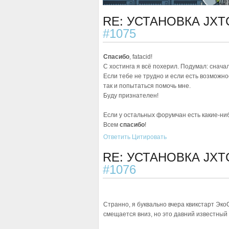
RE: УСТАНОВКА JXT
#1075
Спасибо
, fatacid!
С хостинга я всё похерил. Подумал: сначал
Если тебе не трудно и если есть возможно
так и попытаться помочь мне.
Буду признателен!
Если у остальных форумчан есть какие-ниб
Всем
спасибо
!
Ответить
Цитировать
RE: УСТАНОВКА JXT
#1076
Странно, я буквально вчера квикстарт Эко
смещается вниз, но это давний известный 