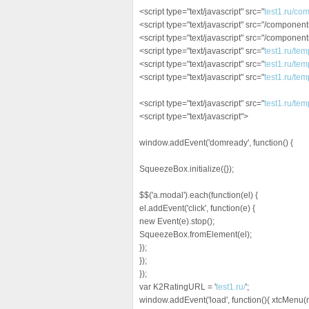
<script type="text/javascript" src="
test1.ru/co
<script type="text/javascript" src="/compone
<script type="text/javascript" src="/componen
<script type="text/javascript" src="
test1.ru/tem
<script type="text/javascript" src="
test1.ru/tem
<script type="text/javascript" src="
test1.ru/tem
<script type="text/javascript" src="
test1.ru/tem
<script type="text/javascript">
window.addEvent('domready', function() {
SqueezeBox.initialize({});
$$('a.modal').each(function(el) {
el.addEvent('click', function(e) {
new Event(e).stop();
SqueezeBox.fromElement(el);
});
});
});
var K2RatingURL = '
test1.ru/
';
window.addEvent('load', function(){ xtcMenu(nul