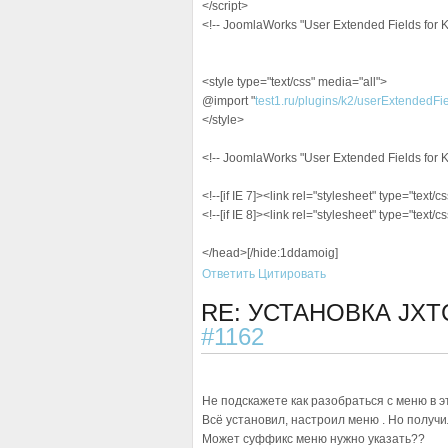
</script>
<!-- JoomlaWorks "User Extended Fields for K2
<style type="text/css" media="all">
@import "
test1.ru/plugins/k2/userExtendedFiel
</style>
<!-- JoomlaWorks "User Extended Fields for K
<!--[if IE 7]><link rel="stylesheet" type="text/cs
<!--[if IE 8]><link rel="stylesheet" type="text/cs
</head>[/hide:1ddamoig]
Ответить
Цитировать
RE: УСТАНОВКА JXT
#1162
Не подскажете как разобраться с меню в 
Всё установил, настроил меню . Но получило
Может суффикс меню нужно указать??