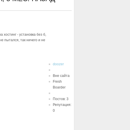
а хостинг - установка без б,
не пытался, так ничего и не
doozer
Вне сайта
Fresh
Boarder
Постов: 3
Репутация:
0