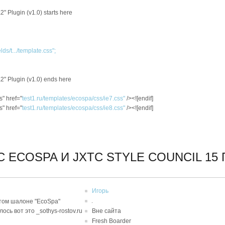
" Plugin (v1.0) starts here
ds/t.../template.css";
2" Plugin (v1.0) ends here
s" href="
test1.ru/templates/ecospa/css/ie7.css"
/><![endif]
s" href="
test1.ru/templates/ecospa/css/ie8.css"
/><![endif]
C ECOSPA И JXTC STYLE COUNCIL
15 
Игорь
этом шалоне "EcoSpa"
сь вот это _sothys-rostov.ru
Вне сайта
Fresh Boarder