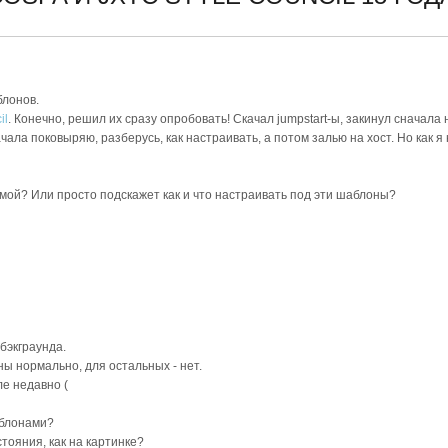
блонов.
il
. Конечно, решил их сразу опробовать! Скачал jumpstart-ы, закинул сначала н
чала поковыряю, разберусь, как настраивать, а потом залью на хост. Но как я 
емой? Или просто подскажет как и что настраивать под эти шаблоны?
 бэкграунда.
ны нормально, для остальных - нет.
ле недавно (
аблонами?
тояния, как на картинке?