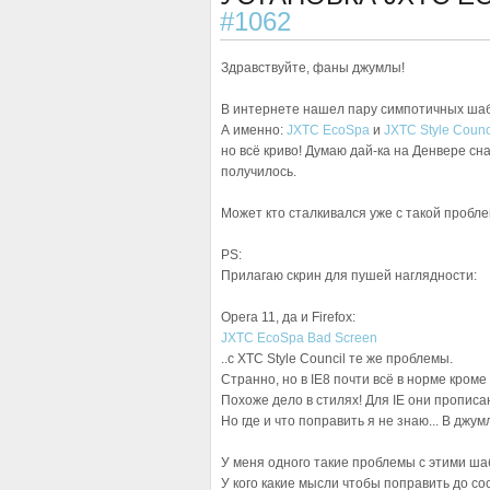
#1062
Здравствуйте, фаны джумлы!
В интернете нашел пару симпотичных ша
А именно:
JXTC EcoSpa
и
JXTC Style Counc
но всё криво! Думаю дай-ка на Денвере сна
получилось.
Может кто сталкивался уже с такой пробл
PS:
Прилагаю скрин для пушей наглядности:
Opera 11, да и Firefox:
JXTC EcoSpa Bad Screen
..с XTC Style Council те же проблемы.
Странно, но в IE8 почти всё в норме кроме
Похоже дело в стилях! Для IE они прописа
Но где и что поправить я не знаю... В джум
У меня одного такие проблемы с этими ш
У кого какие мысли чтобы поправить до сос