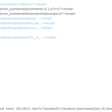
mponents/com_k2/js/k2.js"></script>
nts/com_jcomments/js/jcomments-v2.1.js?v=2"></script>
ts/com_jcomments/libraries/joomlatune/ajax.js"></script>
plates/ecospa/js/scripts.js&...;></script>
plates/ecospa/js/xtcMenu.js&...;></script>
plates/ecospa/js/cufon-yui.j...;></script>
plates/ecospa/js/Swis721_Lt_...;></script>
l, 'menu', 150,100,'h', new Fx.Transition(Fx.Transitions.Quint.easeInOut), 50, false, 