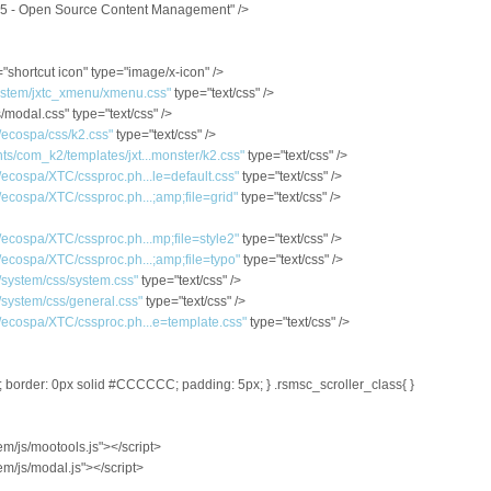
.5 - Open Source Content Management" />
="shortcut icon" type="image/x-icon" />
system/jxtc_xmenu/xmenu.css"
type="text/css" />
/modal.css" type="text/css" />
/ecospa/css/k2.css"
type="text/css" />
ts/com_k2/templates/jxt...monster/k2.css"
type="text/css" />
s/ecospa/XTC/cssproc.ph...le=default.css"
type="text/css" />
/ecospa/XTC/cssproc.ph...;amp;file=grid"
type="text/css" />
s/ecospa/XTC/cssproc.ph...mp;file=style2"
type="text/css" />
s/ecospa/XTC/cssproc.ph...;amp;file=typo"
type="text/css" />
s/system/css/system.css"
type="text/css" />
/system/css/general.css"
type="text/css" />
s/ecospa/XTC/cssproc.ph...e=template.css"
type="text/css" />
x; border: 0px solid #CCCCCC; padding: 5px; } .rsmsc_scroller_class{ }
tem/js/mootools.js"></script>
tem/js/modal.js"></script>