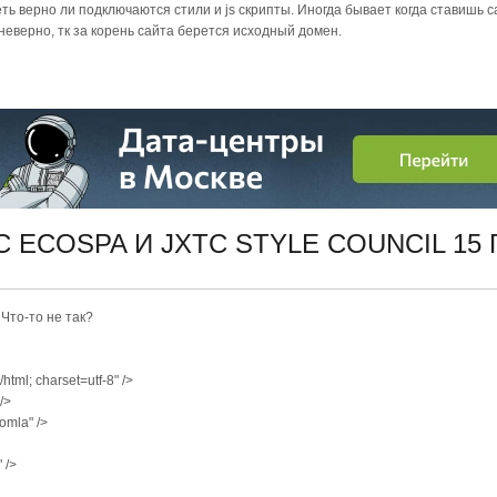
ть верно ли подключаются стили и js скрипты. Иногда бывает когда ставишь 
еверно, тк за корень сайта берется исходный домен.
C ECOSPA И JXTC STYLE COUNCIL
15 
 Что-то не так?
html; charset=utf-8" />
/>
omla" />
 />