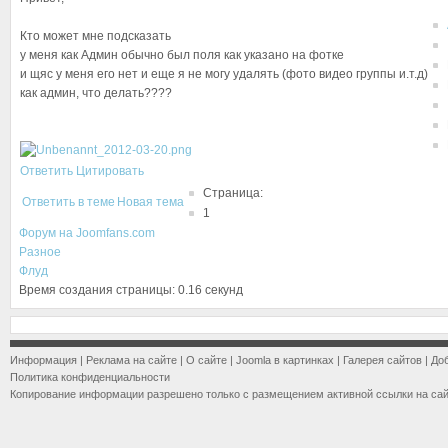
Кто может мне подсказать
у меня как Админ обычно был поля как указано на фотке
и щяс у меня его нет и еще я не могу удалять (фото видео группы и.т.д)
как админ, что делать????
Ответить
Цитировать
Страница:
Ответить в теме
Новая тема
1
Форум на Joomfans.com
Разное
Флуд
Время создания страницы: 0.16 секунд
Информация
|
Реклама на сайте
|
О сайте
|
Joomla в картинках
|
Галерея сайтов
|
До
Политика конфиденциальности
Копирование информации разрешено только с размещением активной ссылки на са