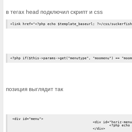
в тегах head подключил скрипт и css
<link href="<?php echo $template_baseurl; ?>/css/suckerfish
<?php if($this->params->get("menutype", "moomenu") == "moom
позиция выглядит так
 <div id="menu">

					<div id="horiz-menu">

						<?php echo $main_navigation;?>

					</div>