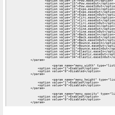
	            <option value="14">Pow.easeIn</option>

	            <option value="15">Pow.easeOut</option>

	            <option value="16">Pow.easeInOut</option>

	            <option value="17">Expo.easeIn</option>

	            <option value="18">Expo.easeOut</option>

	            <option value="19">Expo.easeInOut</option>

	            <option value="20">Circ.easeIn</option>

	            <option value="21">Circ.easeOut</option>

	            <option value="22">Circ.easeInOut</option>

	            <option value="23">Sine.easeIn</option>

	            <option value="24">Sine.easeOut</option>

	            <option value="25">Sine.easeInOut</option>

	            <option value="26">Back.easeIn</option>

	            <option value="27">Back.easeOut</option>

	            <option value="28">Back.easeInOut</option>

	            <option value="29">Bounce.easeIn</option>

	            <option value="30">Bounce.easeOut</option>

	            <option value="31">Bounce.easeInOut</option>

	            <option value="32">Elastic.easeIn</option>

	            <option value="33">Elastic.easeOut</option>

	            <option value="34">Elastic.easeInOut</option>

            </param>

			<param name="menu_width" type="list" default="1" label="Menu width animation" description="Use width animation in menu">

            	<option value="1">Enabled</option>

            	<option value="0">Disabled</option>

            </param>

			<param name="menu_height" type="list" default="1" label="Menu height animation" description="Use height animation in menu">

            	<option value="1">Enabled</option>

            	<option value="0">Disabled</option>

            </param>

			<param name="menu_opacity" type="list" default="1" label="Menu opacity animation" description="Use opacity animation in menu">

            	<option value="1">Enabled</option>

            	<option value="0">Disabled</option>

            </param>