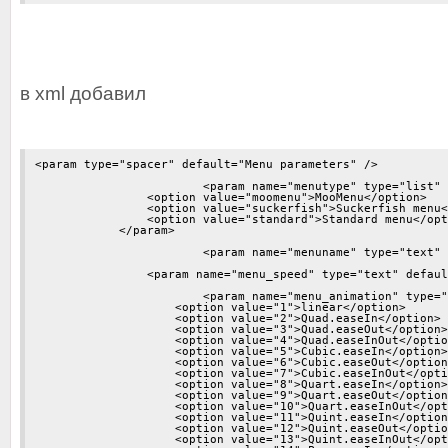
в xml добавил
<param type="spacer" default="Menu parameters" />

			<param name="menutype" type="list" default="moomenu" label="Menu type" description="Main menu type">

            	<option value="moomenu">MooMenu</option>

            	<option value="suckerfish">Suckerfish menu</option>

            	<option value="standard">Standard menu</option>

            </param>

			<param name="menuname" type="text" default="mainmenu" label="Menu name" description="Name of menu to load" />

	        <param name="menu_speed" type="text" default="500" label="Menu speed" description="Speed of menu animation" />

			<param name="menu_animation" type="list" default="1" label="Menu animation" description="Select type of menu animation transition">

	            <option value="1">linear</option>

	            <option value="2">Quad.easeIn</option>

	            <option value="3">Quad.easeOut</option>

	            <option value="4">Quad.easeInOut</option>

	            <option value="5">Cubic.easeIn</option>

	            <option value="6">Cubic.easeOut</option>

	            <option value="7">Cubic.easeInOut</option>

	            <option value="8">Quart.easeIn</option>

	            <option value="9">Quart.easeOut</option>

	            <option value="10">Quart.easeInOut</option>

	            <option value="11">Quint.easeIn</option>

	            <option value="12">Quint.easeOut</option>

	            <option value="13">Quint.easeInOut</option>
