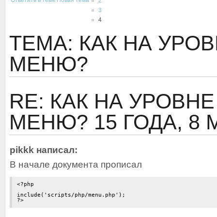
Ответить в теме
Новая тема
2
3
4
ТЕМА: КАК НА УРО
МЕНЮ?
RE: КАК НА УРОВН
МЕНЮ?
15 ГОДА, 8
pikkk написал:
В начале документа прописал
<?php 

include('scripts/php/menu.php');
