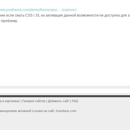
/www.yootheme.com/demo/themes/joo ... /explorer/
ие если сжать CSS / JS, но активация данной возможности не доступна для з
 проблему.
a в картинках
|
Галерея сайтов
|
Добавить сайт
|
FAQ
змещением активной ссылки на сайт Joomfans.com