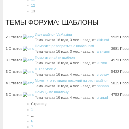
12
13
ТЕМЫ ФОРУМА: ШАБЛОНЫ
Ищу шаблон VaMazing
2
Ответов
5535
Прос
Тема начата 16 года, 3 мес. назад
от
zikkurat
Помогите разобраться с шаблоном!
1
Ответов
3981
Прос
Тема начата 16 года, 3 мес. назад
от
ars-ramil
Помогите найти шаблон
3
Ответов
4573
Прос
Тема начата 16 года, 4 мес. назад
от
kuzma
IT TheStore 2
3
Ответов
5432
Прос
Тема начата 16 года, 4 мес. назад
от
yrygvay
Может кто то видел похожий на этот шаблон
4
Ответов
5815
Прос
Тема начата 16 года, 4 мес. назад
от
pahaan
Помощь по шаблону
3
Ответов
4753
Прос
Тема начата 16 года, 4 мес. назад
от
granad
Страница:
1
...
6
7