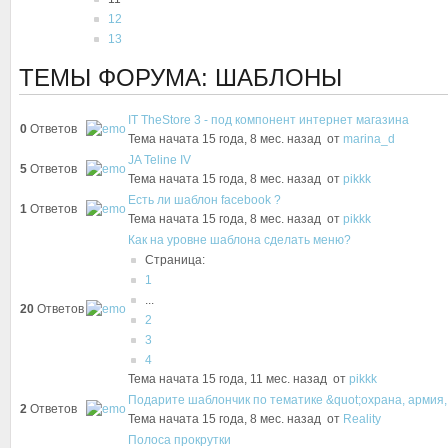
12
13
ТЕМЫ ФОРУМА: ШАБЛОНЫ
IT TheStore 3 - под компонент интернет магазина
0
Ответов
Тема начата 15 года, 8 мес. назад
от
marina_d
JA Teline IV
5
Ответов
Тема начата 15 года, 8 мес. назад
от
pikkk
Eсть ли шаблон facebook ?
1
Ответов
Тема начата 15 года, 8 мес. назад
от
pikkk
Как на уровне шаблона сделать меню?
Страница:
1
...
20
Ответов
2
3
4
Тема начата 15 года, 11 мес. назад
от
pikkk
Подарите шаблончик по тематике &quot;охрана, армия,
2
Ответов
Тема начата 15 года, 8 мес. назад
от
Reality
Полоса прокрутки