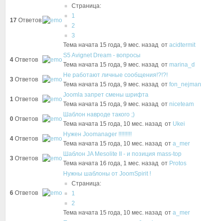
Страница:
1
17
Ответов
2
3
Тема начата 15 года, 9 мес. назад
от
acidtermit
S5 Avignet Dream - вопросы
4
Ответов
Тема начата 15 года, 9 мес. назад
от
marina_d
Не работают личные сообщения!?!?!
3
Ответов
Тема начата 15 года, 9 мес. назад
от
fon_nejman
Joomla запрет смены шрифта
1
Ответов
Тема начата 15 года, 9 мес. назад
от
niceteam
Шаблон навроде такого ;)
0
Ответов
Тема начата 15 года, 10 мес. назад
от
Ukei
Нужен Joomanager !!!!!!!!!
4
Ответов
Тема начата 15 года, 10 мес. назад
от
a_mer
Шаблон JA Mesolite II - и позиция mass-top
3
Ответов
Тема начата 16 года, 1 мес. назад
от
Protos
Нужны шаблоны от JoomSpirit !
Страница:
6
Ответов
1
2
Тема начата 15 года, 10 мес. назад
от
a_mer