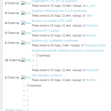
Подскажите, что это за шаблон!
2
Ответов
Тема начата 15 года, 10 мес. назад
от
a_mer
Шаблон YOOtheme Neo 5.5.6 проблема
3
Ответов
Тема начата 15 года, 11 мес. назад
от
statx
Вопрос по шабам JXTC в IE8
4
Ответов
Тема начата 15 года, 11 мес. назад
от
markooo
Шаблон RT Catalyst
2
Ответов
Тема начата 15 года, 11 мес. назад
от
konseo
Шаблон jxtc_kraftwerks проблема
2
Ответов
Тема начата 16 года, 3 мес. назад
от
Kamatari-sama
Ищем резиновый шаблоны платные и бесплатные
Страница:
11
Ответов
1
2
Тема начата 15 года, 11 мес. назад
от
niceteam
Как обновить шаблон.
2
Ответов
Тема начата 15 года, 11 мес. назад
от
Karlitos
Страница:
1
...
6
7
Новая тема
8