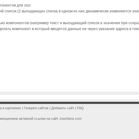
понентов для zoo:
 список (2 выпадающих списка в одном из них динамически изменяются знач
ько компонентов (например текст и выпадающий список а значения при сохр
делать компонент в который вводятся данные не через указание адреса в текс
a в картинках
|
Галерея сайтов
|
Добавить сайт
|
FAQ
змещением активной ссылки на сайт Joomfans.com