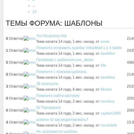
...
13
ТЕМЫ ФОРУМА: ШАБЛОНЫ
You Response link
0
Ответов
214
Тема начата 14 года, 1 мес. назад
от
some
Помогите исправить ошибку VirtueMart 1.1.4 stable
1
Ответов
243
Тема начата 14 года, 1 мес. назад
от
davidikul
Проблема с шаблоном yoo_steam
5
Ответов
498
Тема начата 14 года, 1 мес. назад
от
ilife
Помогите с поиском шаблона .
0
Ответов
214
Тема начата 14 года, 1 мес. назад
от
davidikul
JB newscycle
3
Ответов
253
Тема начата 14 года, 6 мес. назад
от
Mirabo
Помогите найти картинку
0
Ответов
205
Тема начата 14 года, 2 мес. назад
от
roomboy
Ol Transparent
0
Ответов
206
Тема начата 14 года, 2 мес. назад
от
captain1985
шаблон к2 как редактировать?
4
Ответов
15.9
Тема начата 14 года, 2 мес. назад
от
cloudstrife
Не загружается шаблон