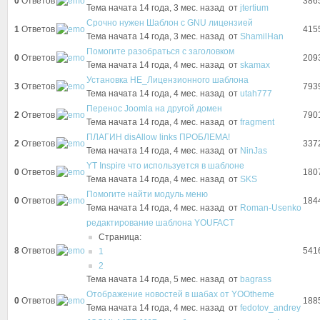
0
Ответов
386
Тема начата 14 года, 3 мес. назад
от
jtertium
Срочно нужен Шаблон с GNU лицензией
1
Ответов
415
Тема начата 14 года, 3 мес. назад
от
ShamilHan
Помогите разобраться с заголовком
0
Ответов
209
Тема начата 14 года, 4 мес. назад
от
skamax
Установка НЕ_Лицензионного шаблона
3
Ответов
793
Тема начата 14 года, 4 мес. назад
от
utah777
Перенос Joomla на другой домен
2
Ответов
790
Тема начата 14 года, 4 мес. назад
от
fragment
ПЛАГИН disAllow links ПРОБЛЕМА!
2
Ответов
337
Тема начата 14 года, 4 мес. назад
от
NinJas
YT Inspire что используется в шаблоне
0
Ответов
180
Тема начата 14 года, 4 мес. назад
от
SKS
Помогите найти модуль меню
0
Ответов
184
Тема начата 14 года, 4 мес. назад
от
Roman-Usenko
редактирование шаблона YOUFACT
Страница:
8
Ответов
541
1
2
Тема начата 14 года, 5 мес. назад
от
bagrass
Отображение новостей в шабах от YOOtheme
0
Ответов
188
Тема начата 14 года, 4 мес. назад
от
fedotov_andrey