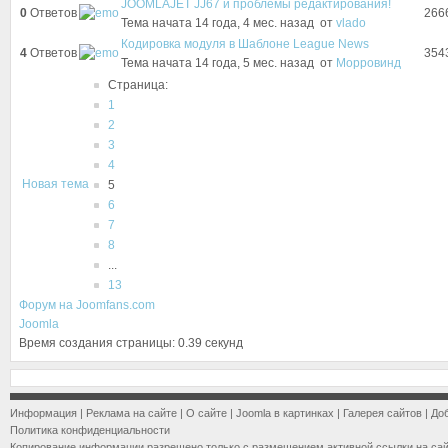
JOOMLAJET JJ67 и проблемы редактирования!
0
Ответов
266
Тема начата 14 года, 4 мес. назад
от
vlado
Кодировка модуля в Шаблоне League News
4
Ответов
354
Тема начата 14 года, 5 мес. назад
от
Морровинд
Страница:
1
2
3
4
Новая тема
5
6
7
8
...
13
Форум на Joomfans.com
Joomla
Время создания страницы: 0.39 секунд
Информация
|
Реклама на сайте
|
О сайте
|
Joomla в картинках
|
Галерея сайтов
|
До
Политика конфиденциальности
Копирование информации разрешено только с размещением активной ссылки на са