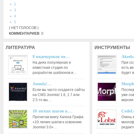
2
3
4
5
( НЕТ ГОЛОСОВ )
КОММЕНТАРИЕВ
: 0
ЛИТЕРАТУРА
ИНСТРУМЕНТЫ
8 видеоуроков по…
Akeeba
На днях популярная и
При со
известная студия по
есть ве
разработке шаблонов и…
будет 
Joomla!…
Morph
Если вы часто создаете сайты
Послед
на CMS Joomla! 1.6, 1.7 или
уже со
2.5 то вы…
версия
10 легких шагов к…
CodeL
Прочитав книгу Хагена Графа
Очень 
«10 легких шагов к освоению
многоф
Joomla! 3.0»…
редакт