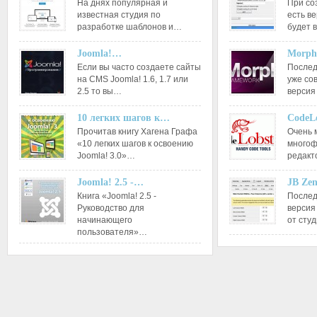
На днях популярная и
При со
известная студия по
есть ве
разработке шаблонов и…
будет 
Joomla!…
Morph
Если вы часто создаете сайты
Послед
на CMS Joomla! 1.6, 1.7 или
уже со
2.5 то вы…
версия
10 легких шагов к…
CodeL
Прочитав книгу Хагена Графа
Очень 
«10 легких шагов к освоению
многоф
Joomla! 3.0»…
редакт
Joomla! 2.5 -…
JB Ze
Книга «Joomla! 2.5 -
Послед
Руководство для
версия
начинающего
от сту
пользователя»…