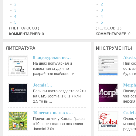
2
2
3
3
4
4
5
5
( НЕТ ГОЛОСОВ )
( ГОЛОСОВ: 1 )
КОММЕНТАРИЕВ
: 0
КОММЕНТАРИЕВ
: 0
ЛИТЕРАТУРА
ИНСТРУМЕНТЫ
8 видеоуроков по…
Akeeba
На днях популярная и
При со
известная студия по
есть ве
разработке шаблонов и…
будет 
Joomla!…
Morph
Если вы часто создаете сайты
Послед
на CMS Joomla! 1.6, 1.7 или
уже со
2.5 то вы…
версия
10 легких шагов к…
CodeL
Прочитав книгу Хагена Графа
Очень 
«10 легких шагов к освоению
многоф
Joomla! 3.0»…
редакт