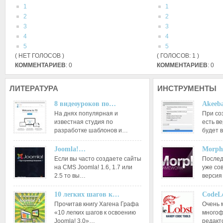
1
1
2
2
3
3
4
4
5
5
( НЕТ ГОЛОСОВ )
( ГОЛОСОВ: 1 )
КОММЕНТАРИЕВ
: 0
КОММЕНТАРИЕВ
: 0
ЛИТЕРАТУРА
ИНСТРУМЕНТЫ
8 видеоуроков по…
Akeeba
На днях популярная и
При со
известная студия по
есть ве
разработке шаблонов и…
будет 
Joomla!…
Morph
Если вы часто создаете сайты
Послед
на CMS Joomla! 1.6, 1.7 или
уже со
2.5 то вы…
версия
10 легких шагов к…
CodeL
Прочитав книгу Хагена Графа
Очень 
«10 легких шагов к освоению
многоф
Joomla! 3.0»…
редакт