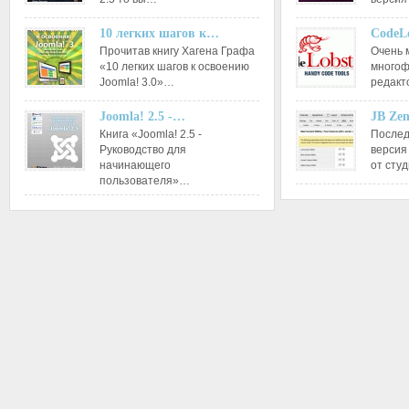
10 легких шагов к…
CodeL
Прочитав книгу Хагена Графа
Очень 
«10 легких шагов к освоению
многоф
Joomla! 3.0»…
редакт
Joomla! 2.5 -…
JB Ze
Книга «Joomla! 2.5 -
Послед
Руководство для
версия
начинающего
от сту
пользователя»…