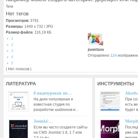
Теги
Нет тегов
Просмотров
: 3791
Размеры
: 1440 x 732 / JPG
Размер файла
: 116,19 КБ
1
2
joomfans
3
Отправлено
124
изображен
4
5
( Нет голосов )
ЛИТЕРАТУРА
ИНСТРУМЕНТЫ
8 видеоуроков по…
Akeeba
На днях популярная и
При со
известная студия по
есть ве
разработке шаблонов и…
будет 
Joomla!…
Morph
Если вы часто создаете сайты
Послед
на CMS Joomla! 1.6, 1.7 или
уже со
2.5 то вы…
версия