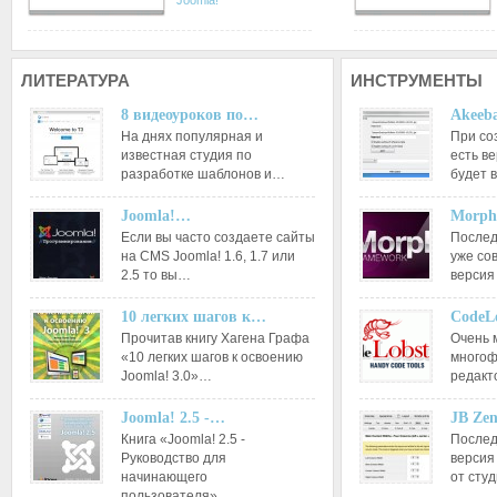
Joomla!
ЛИТЕРАТУРА
ИНСТРУМЕНТЫ
8 видеоуроков по…
Akeeba
На днях популярная и
При со
известная студия по
есть ве
разработке шаблонов и…
будет 
Joomla!…
Morph
Если вы часто создаете сайты
Послед
на CMS Joomla! 1.6, 1.7 или
уже со
2.5 то вы…
версия
10 легких шагов к…
CodeL
Прочитав книгу Хагена Графа
Очень 
«10 легких шагов к освоению
многоф
Joomla! 3.0»…
редакт
Joomla! 2.5 -…
JB Ze
Книга «Joomla! 2.5 -
Послед
Руководство для
версия
начинающего
от сту
пользователя»…