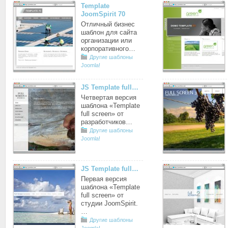
Template
JoomSpirit 70
Отличный бизнес
шаблон для сайта
организации или
корпоративного…
Другие шаблоны
Joomla!
JS Template full…
Четвертая версия
шаблона «Template
full screen» от
разработчиков…
Другие шаблоны
Joomla!
JS Template full…
Первая версия
шаблона «Template
full screen» от
студии JoomSpirit.
…
Другие шаблоны