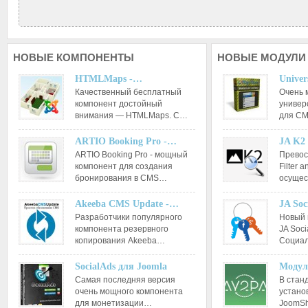
НОВЫЕ
КОМПОНЕНТЫ
НОВЫЕ
МОДУЛИ
HTMLMaps -…
Unive
Качественный бесплатный
Очень 
компонент достойный
универ
внимания — HTMLMaps. С…
для CM
ARTIO Booking Pro -…
JA K2 
ARTIO Booking Pro - мощный
Превос
компонент для создания
Filter 
бронирования в CMS…
осуще
Akeeba CMS Update -…
JA Soc
Разработчики популярного
Новый 
компонента резервного
JA Soci
копирования Akeeba…
Социал
SocialAds для Joomla
Модул
Самая последняя версия
В стан
очень мощного компонента
установ
для монетизации…
JoomSh