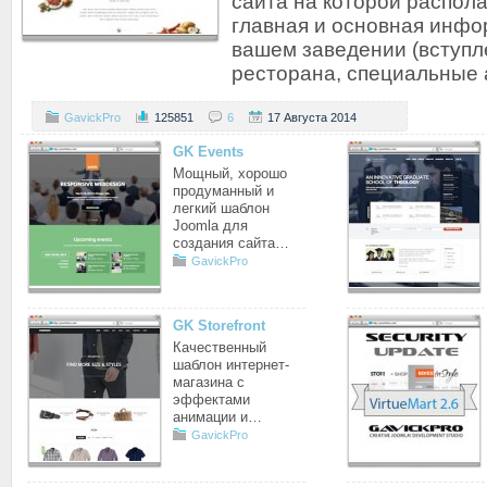
сайта на которой распола
главная и основная инфо
вашем заведении (вступл
ресторана, специальные
GavickPro
125851
6
17 Августа 2014
GK Events
Мощный, хорошо
продуманный и
легкий шаблон
Joomla для
создания сайта…
GavickPro
GK Storefront
Качественный
шаблон интернет-
магазина с
эффектами
анимации и…
GavickPro