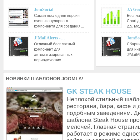
JomSocial
JA Goo
Самая последняя версия
Беспла
очень популярного
Chart д
компонента для создания…
2.5. М
J!MailAlerts -…
JomSoc
Отличный бесплатный
Сборни
компонент для
для ин
автоматизированных
J!MailA
периодических…
НОВИНКИ
ШАБЛОНОВ JOOMLA!
GK STEAK HOUSE
Неплохой стильный шабл
ресторана, бара, кафе и 
подобным заведениям. Д
шаблона Steak House пр
мелочей. Главная страни
работает в режиме однос