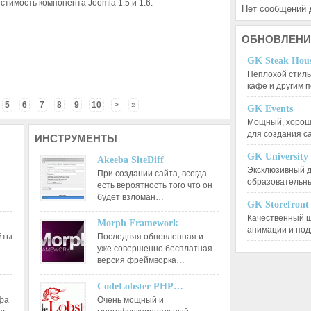
стимость компонента Joomla 1.5 и 1.6.
Нет сообщений 
ОБНОВЛЕНИ
GK Steak Hou
Неплохой стиль
кафе и другим
5
6
7
8
9
10
>
»
GK Events
Мощный, хорошо
для создания 
ИНСТРУМЕНТЫ
GK University
Akeeba SiteDiff
Эксклюзивный д
При создании сайта, всегда
образовательн
есть вероятность того что он
будет взломан…
GK Storefront
Качественный ш
Morph Framework
анимации и по
йты
Последняя обновленная и
уже совершенно бесплатная
версия фреймворка…
CodeLobster PHP…
афа
Очень мощный и