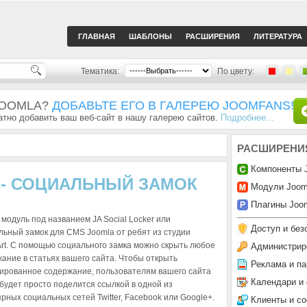
ГЛАВНАЯ
ШАБЛОНЫ
РАСШИРЕНИЯ
ЛИТЕРАТУРА
Тематика:
По цвету:
JOOMLA?
ДОБАВЬТЕ ЕГО В ГАЛЕРЕЮ JOOMFANS!
тно добавить ваш веб-сайт в нашу галерею сайтов.
Подробнее...
РАСШИРЕНИ
Компоненты 
R - СОЦИАЛЬНЫЙ ЗАМОК
Модули Joom
Плагины Joom
модуль под названием JA Social Locker или
Доступ и без
ьный замок для CMS Joomla от ребят из студии
rt. С помощью социального замка можно скрыть любое
Администрир
ание в статьях вашего сайта. Чтобы открыть
Реклама и па
ированное содержание, пользователям вашего сайта
Календари и
будет просто поделится ссылкой в одной из
рных социальных сетей Twitter, Facebook или Google+.
Клиенты и с