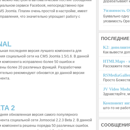
го можно настроить автоматический постинг сообщений
дорабатывают 
циальном сервисе Facebook, непосредственно при
Уязвимость O
MS Joomla. Плагин очень простой в настройке, имеет
Буквально одну
правления, что значительно упрощает работу с
уязвимость Op
ПОСЛЕДНИЕ
NAL
K2: дополните
ьная последняя версия лучшего компонента для
Как вывести доп
ния социальной сети на CMS Joomla 1.5/1.6. В данной
HTMLMaps - и
и компонента исправлено более 50 ошибок и
Расскажите пожа
ены более 20 различных функций. Разработчики
ятельно рекомендуют обновится до данной версии
RSMediaGalle
нента.
Просто Божеств
JV Video Modu
Здравствуйте, м
Компонент инт
TA 2
што-то не работа
дняя обновленная версия самого популярного
ента социальной сети Jomsocial 2.2.3 Beta 2. В данной
СООБЩЕНИ
и компонента решены порядка 50 различных ошибок.