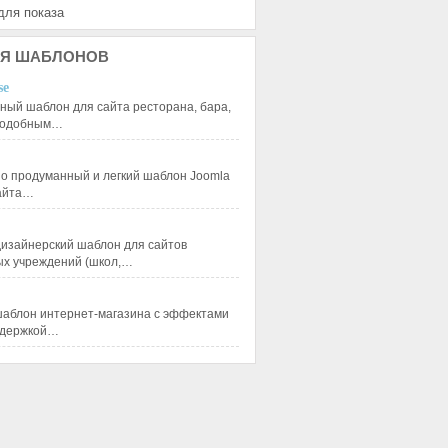
для показа
Я
ШАБЛОНОВ
se
ный шаблон для сайта ресторана, бара,
 подобным…
 продуманный и легкий шаблон Joomla
сайта…
изайнерский шаблон для сайтов
ых учреждений (школ,…
аблон интернет-магазина с эффектами
ддержкой…