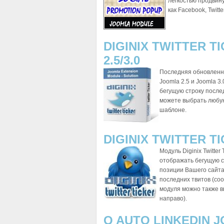
легкостью продвину
как Facebook, Twitte
DIGINIX TWITTER T
2.5/3.0
Последняя обновленная
Joomla 2.5 и Joomla 
бегущую строку послед
можете выбрать любу
шаблоне.
DIGINIX TWITTER T
Модуль Diginix Twitter
отображать бегущую с
позиции Вашего сайта
последних твитов (со
модуля можно также в
направо).
Q AUTO LINKEDIN 