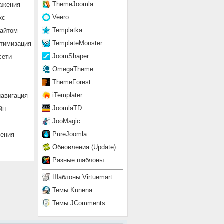
ThemeJoomla
ажения
Veero
кс
Templatka
сайтом
TemplateMonster
птимизация
JoomShaper
сети
OmegaTheme
ThemeForest
iTemplater
навигация
JoomlaTD
йн
JooMagic
PureJoomla
рения
Обновления (Update)
Разные шаблоны
Шаблоны Virtuemart
Темы Kunena
Темы JComments