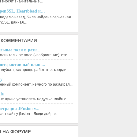
и вносят значительные…
penSSL, Heartbleed и…
 неделю назад, была найдена серьезная
enSSL. Данная…
КОММЕНТАРИИ
льные поля в разн...
олнительное поле (изображение), ото...
нтерактивный план ...
луйста, как проще работать с коорди...
ry
енный компонент, немного по разбирал...
le
не нужно установить модуль онлайн о...
еграции JFusion v...
ет сайт у jfusion... Люди добрые, ...
Я
НА ФОРУМЕ