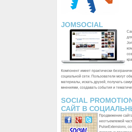
JOMSOCIAL
Са
дл
Jo
ко
со
кр
Компонент имеет практически безгранич
социальной сети. Пользователи могут об
материалы, искать друзей, получать сам
мнениями, создавать события и тематиче
SOCIAL PROMOTIO
САЙТ В СОЦИАЛЬН
Продвижение сайта
неотъемлемой част
PulseExtensions, с