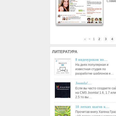
Совме
«
<
1
2
3
4
ЛИТЕРАТУРА
8 видеоуроков по…
На днях популярная и
известная студия по
разработке шаблонов и…
Joomla!…
Если вы часто создаете са
на CMS Joomla! 1.6, 1.7 или
2.5 то вы…
10 легких шагов к…
Прочитав книгу Хагена Гр