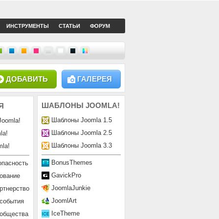
ИНСТРУМЕНТЫ
СТАТЬИ
ФОРУМ
ДОБАВИТЬ
ГАЛЕРЕЯ
ШАБЛОНЫ
JOOMLA!
Я
Шаблоны Joomla 1.5
Joomla!
Шаблоны Joomla 2.5
la!
Шаблоны Joomla 3.3
la!
BonusThemes
опасность
GavickPro
ование
JoomlaJunkie
ртнерство
JoomlArt
 события
IceTheme
ообщества