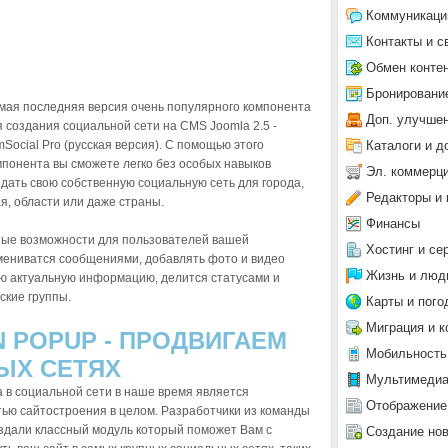
Коммуникаци
Контакты и с
Обмен конте
Бронировани
мая последняя версия очень популярного компонента
Доп. улучше
я создания социальной сети на CMS Joomla 2.5 -
Каталоги и д
mSocial Pro (русская версия). С помощью этого
мпонента вы сможете легко без особых навыков
Эл. коммерц
здать свою собственную социальную сеть для города,
Редакторы и 
ая, области или даже страны.
Финансы
ные возможности для пользователей вашей
Хостинг и се
мениватся сообщениями, добавлять фото и видео
Жизнь и люд
ую актуальную информацию, делится статусами и
ские группы.
Карты и пого
Миграция и к
N POPUP - ПРОДВИГАЕМ
Мобильность
ЫХ СЕТЯХ
Мультимеди
 в социальной сети в наше время является
Отображение
ью сайтостроения в целом. Разработчики из команды
оздали классный модуль который поможет Вам с
Создание но