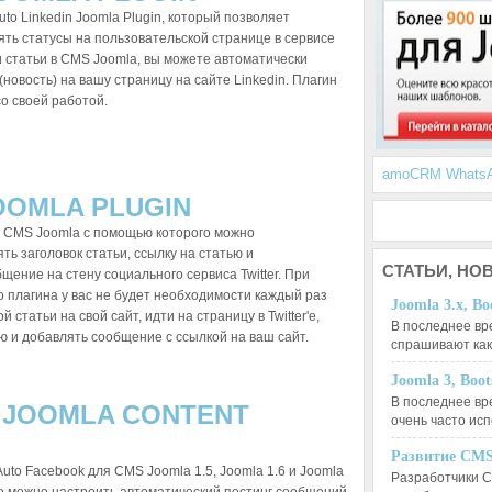
to Linkedin Joomla Plugin, который позволяет
ть статусы на пользовательской странице в сервисе
и статьи в CMS Joomla, вы можете автоматически
новость) на вашу страницу на сайте Linkedin. Плагин
о своей работой.
amoCRM Whats
OOMLA PLUGIN
 CMS Joomla с помощью которого можно
ть заголовок статьи, ссылку на статью и
СТАТЬИ,
НОВ
щение на стену социального сервиса Twitter. При
 плагина у вас не будет необходимости каждый раз
Joomla 3.x, Bo
 статьи на свой сайт, идти на страницу в Twitter'e,
В последнее вр
 и добавлять сообщение с ссылкой на ваш сайт.
спрашивают ка
Joomla 3, Boo
В последнее вр
 JOOMLA CONTENT
очень часто ис
Развитие CMS
uto Facebook для CMS Joomla 1.5, Joomla 1.6 и Joomla
Разработчики C