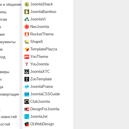
JoomlaShack
и и общение
JoomlaBamboo
вязь
JoomlaVi
нтом
NeoJoomla
е
RocketTheme
ния
Shape5
окументы
TemplatePlazza
ия
YooTheme
код
YouJoomla
JoomlaXTC
рверы
ZooTemplate
и
JoomlaPraise
да
JoomlaCSSGuide
онвертация
ClubJoomla
DesignForJoomla
а
JoomlaJet
 новостей
OLWebDesign
востей