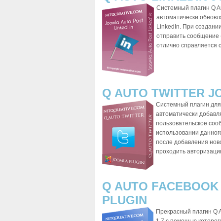
Системный плагин Q Au
автоматически обновля
LinkedIn. При создани
отправить сообщение (
отлично справляется с
Q AUTO TWITTER J
Системный плагин для
автоматически добавля
пользовательское сооб
использовании данного
после добавления новой
проходить авторизацию
Q AUTO FACEBOOK
PLUGIN
Прекрасный плагин Q A