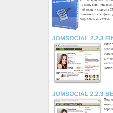
1.7 с помощью которо
на вашу страницу в со
публикации статьи в C
понятный интерфейс у
социальными сетями.
JOMSOCIAL 2.2.3 FI
Финал
созда
верси
улучш
насто
компо
JOMSOCIAL 2.2.3 BE
После
компон
верси