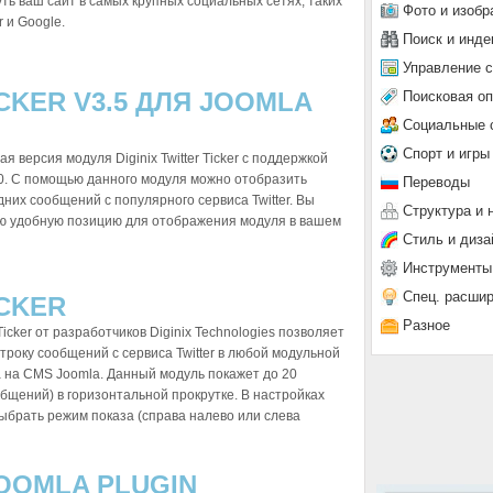
ть ваш сайт в самых крупных социальных сетях, таких
Фото и изобр
r и Google.
Поиск и инде
Управление 
ICKER V3.5 ДЛЯ JOOMLA
Поисковая о
Социальные 
Спорт и игры
 версия модуля Diginix Twitter Ticker с поддержкой
3.0. С помощью данного модуля можно отобразить
Переводы
них сообщений с популярного сервиса Twitter. Вы
Структура и 
ю удобную позицию для отображения модуля в вашем
Стиль и диза
Инструменты
Спец. расши
ICKER
Разное
 Ticker от разработчиков Diginix Technologies позволяет
троку сообщений с сервиса Twitter в любой модульной
 на CMS Joomla. Данный модуль покажет до 20
общений) в горизонтальной прокрутке. В настройках
ыбрать режим показа (справа налево или слева
JOOMLA PLUGIN