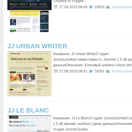
Creativa от студии...
27.08.2010 08:49
10655
JoomlaJunki
JJ URBAN WRITER
Название: JJ Urban WriterСтудия:
JoomlaJunkieСовместимость: Joomla! 1.5.xВ ар
данныеОписание: Блоговый шаблон Urban Write
27.08.2010 08:41
76581
JoomlaJunki
JJ LE BLANC
Название: JJ Le BlancСтудия: JoomlaJunkieСо
1.5.xВ архиве: шаблон | демо данныеОписание
студии JoomlaJunkie...