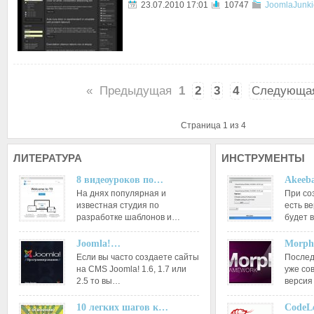
23.07.2010 17:01
10747
JoomlaJunki
«
Предыдущая
1
2
3
4
Следующа
Страница 1 из 4
ЛИТЕРАТУРА
ИНСТРУМЕНТЫ
8 видеоуроков по…
Akeeba
На днях популярная и
При со
известная студия по
есть ве
разработке шаблонов и…
будет 
Joomla!…
Morph
Если вы часто создаете сайты
Послед
на CMS Joomla! 1.6, 1.7 или
уже со
2.5 то вы…
версия
10 легких шагов к…
CodeL