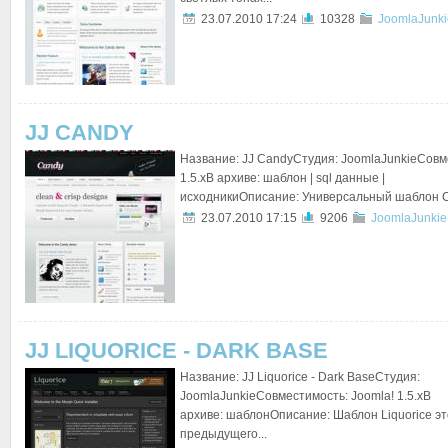
23.07.2010 17:24
10328
JoomlaJunki
JJ CANDY
Название: JJ CandyСтудия: JoomlaJunkieСовм
1.5.xВ архиве: шаблон | sql данные |
исходникиОписание: Универсальный шаблон Ca
23.07.2010 17:15
9206
JoomlaJunkie
JJ LIQUORICE - DARK BASE
Название: JJ Liquorice - Dark BaseСтудия:
JoomlaJunkieСовместимость: Joomla! 1.5.xВ
архиве: шаблонОписание: Шаблон Liquorice эт
предыдущего...