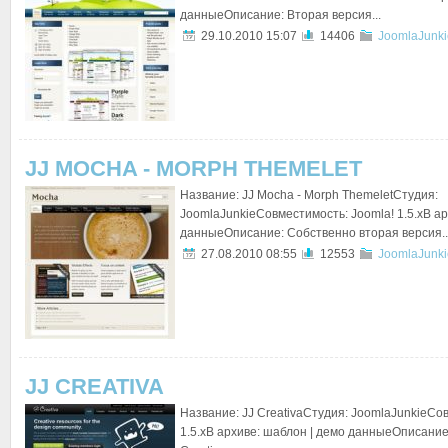
данныеОписание: Вторая версия...
29.10.2010 15:07
14406
JoomlaJunki
JJ MOCHA - MORPH THEMELET
Название: JJ Mocha - Morph ThemeletСтудия:
JoomlaJunkieСовместимость: Joomla! 1.5.xВ ар
данныеОписание: Собственно вторая версия..
27.08.2010 08:55
12553
JoomlaJunki
JJ CREATIVA
Название: JJ CreativaСтудия: JoomlaJunkieСо
1.5.xВ архиве: шаблон | демо данныеОписани