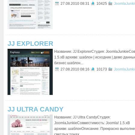
27.08.2010 08:31
10425
JoomlaJunki
JJ EXPLORER
Название: JJ ExplorerСтудия: JoomlaJunkieСо
1.5.xВ архиве: шаблон | исходник | демо дан
бизнес шаблон...
27.08.2010 08:16
10173
JoomlaJunki
JJ ULTRA CANDY
Название: JJ Ultra CandyСтудия:
JoomlaJunkieСовместимость: Joomla! 1.5.xВ
архиве: шаблонОписание: Прекрасно выполн
светлых тонах...