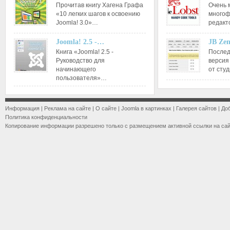
Прочитав книгу Хагена Графа
Очень 
«10 легких шагов к освоению
многоф
Joomla! 3.0»…
редакт
Joomla! 2.5 -…
JB Ze
Книга «Joomla! 2.5 -
Послед
Руководство для
версия
начинающего
от сту
пользователя»…
Информация
|
Реклама на сайте
|
О сайте
|
Joomla в картинках
|
Галерея сайтов
|
До
Политика конфиденциальности
Копирование информации разрешено только с размещением активной ссылки на са