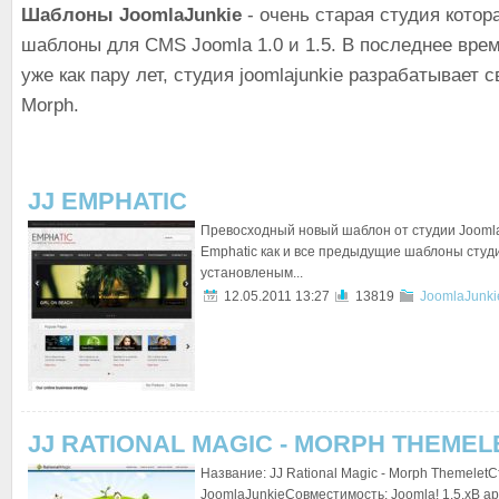
Шаблоны JoomlaJunkie
- очень cтарая студия котор
шаблоны для CMS Joomla 1.0 и 1.5. В последнее вре
уже как пару лет, студия joomlajunkie разрабатывает
Morph.
JJ EMPHATIC
Превосходный новый шаблон от студии Jooml
Emphatic как и все предыдущие шаблоны студи
установленым...
12.05.2011 13:27
13819
JoomlaJunki
JJ RATIONAL MAGIC - MORPH THEMEL
Название: JJ Rational Magic - Morph ThemeletС
JoomlaJunkieСовместимость: Joomla! 1.5.xВ ар