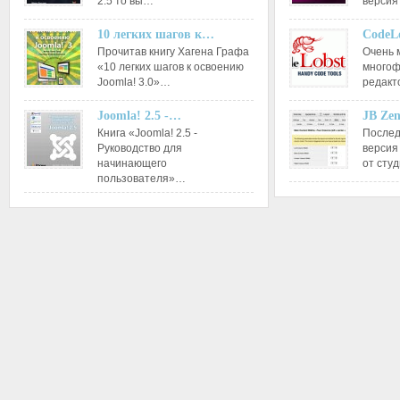
2.5 то вы…
версия
10 легких шагов к…
CodeL
Прочитав книгу Хагена Графа
Очень 
«10 легких шагов к освоению
многоф
Joomla! 3.0»…
редакт
Joomla! 2.5 -…
JB Ze
Книга «Joomla! 2.5 -
Послед
Руководство для
версия
начинающего
от сту
пользователя»…