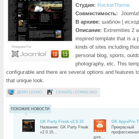
Студия:
RocketTheme
Совместимость:
Joomla!
В архиве:
шаблон | исхо
Описание:
Extremities 2 an
inspired template that is a pe
kinds of sites including tho
personal blog, sports, outd
photography, etc. This temp
configurable and there are several options and features t
that unique look.
ДЕМО | DEMO
СКАЧАТЬ | DOWNLOAD
ПОХОЖИЕ НОВОСТИ
GK Party Freak v2.0.15
GK AppsPro T
Название: GK Party Freak
Прекрасный
v2.0.15…
профессионал
для…