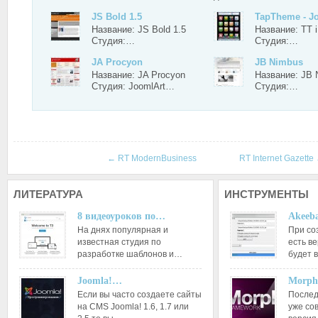
JS Bold 1.5
TapTheme - 
Название: JS Bold 1.5
Название: TT 
Студия:…
Студия:…
JA Procyon
JB Nimbus
Название: JA Procyon
Название: JB 
Студия: JoomlArt…
Студия:…
←
RT ModernBusiness
RT Internet Gazette
ЛИТЕРАТУРА
ИНСТРУМЕНТЫ
8 видеоуроков по…
Akeeba
На днях популярная и
При со
известная студия по
есть ве
разработке шаблонов и…
будет 
Joomla!…
Morph
Если вы часто создаете сайты
Послед
на CMS Joomla! 1.6, 1.7 или
уже со