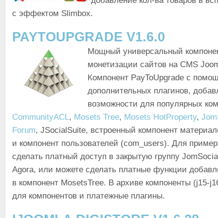
добавление кол-ва товаров в в
с эффектом Slimbox.
PAYTOUPGRADE V1.6.0
Мощный универсальный компоне
монетизации сайтов на CMS Jooml
Компонент PayToUpgrade с помо
дополнительных плагинов, добав
возможности для популярных ко
CommunityACL
,
Mosets Tree
,
Mosets HotProperty
,
Jom
Forum
, JSocialSuite, встроенный компонент материал
и компонент пользователей (com_users). Для приме
сделать платный доступ в закрытую группу JomSocia
Agora, или можете сделать платные функции добав
в компонент MosetsTree. В архиве компоненты (j15-j1
для компонентов и платежные плагины.