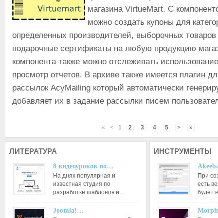
магазина VirtueMart. С компонен
можно создать купоны для катего
определенных производителей, выборочных товаров 
подарочные сертификаты на любую продукцию мага
компонента также можно отслеживать использование
просмотр отчетов. В архиве также имеется плагин д
рассылок AcyMailing который автоматически генерир
добавляет их в задание рассылки писем пользовате
«
<
1
2
3
4
5
>
»
ЛИТЕРАТУРА
ИНСТРУМЕНТЫ
8 видеоуроков по…
Akeeba
На днях популярная и
При со
известная студия по
есть ве
разработке шаблонов и…
будет 
Joomla!…
Morph