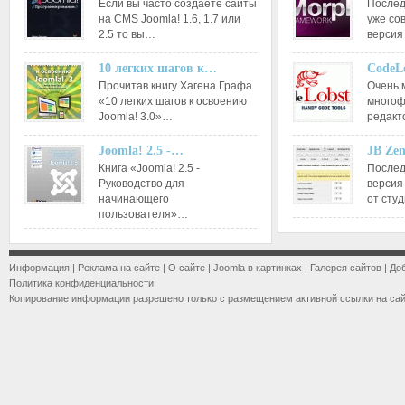
Если вы часто создаете сайты
Послед
на CMS Joomla! 1.6, 1.7 или
уже со
2.5 то вы…
версия
10 легких шагов к…
CodeL
Прочитав книгу Хагена Графа
Очень 
«10 легких шагов к освоению
многоф
Joomla! 3.0»…
редакт
Joomla! 2.5 -…
JB Ze
Книга «Joomla! 2.5 -
Послед
Руководство для
версия
начинающего
от сту
пользователя»…
Информация
|
Реклама на сайте
|
О сайте
|
Joomla в картинках
|
Галерея сайтов
|
До
Политика конфиденциальности
Копирование информации разрешено только с размещением активной ссылки на са