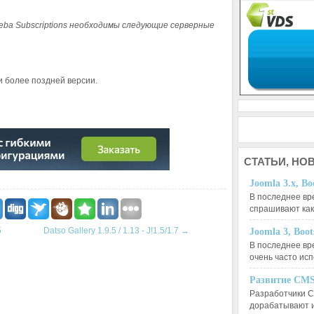
ba Subscriptions необходимы следующие серверные
ли более поздней версии.
О №2
СТАТЬИ,
НОВ
Joomla 3.x, Bo
В последнее вр
спрашивают ка
5
Datso Gallery 1.9.5 / 1.13 - J!1.5/1.7
→
Joomla 3, Boo
В последнее вр
очень часто ис
Развитие CMS
Разработчики C
дорабатывают 