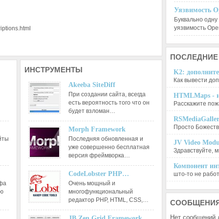
Уязвимость O
Буквально одну
уязвимость Op
ptions.html
ПОСЛЕДНИЕ
ИНСТРУМЕНТЫ
K2: дополните
Как вывести доп
Akeeba SiteDiff
При создании сайта, всегда
HTMLMaps - и
есть вероятность того что он
Расскажите пожа
будет взломан…
RSMediaGalle
Просто Божеств
Morph Framework
йты
Последняя обновленная и
JV Video Modu
уже совершенно бесплатная
Здравствуйте, м
версия фреймворка…
Компонент инт
CodeLobster PHP…
што-то не работа
афа
Очень мощный и
ию
многофункциональный
редактор РНР, HTML, CSS,…
СООБЩЕНИ
Нет сообщений 
JB Zen Grid Framework…