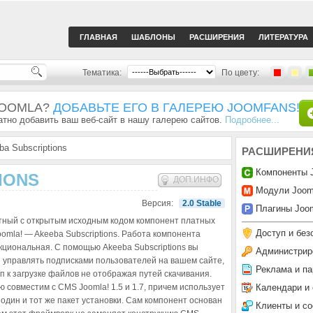
ГЛАВНАЯ
ШАБЛОНЫ
РАСШИРЕНИЯ
ЛИТЕРАТУРА
Тематика:
По цвету:
JOOMLA?
ДОБАВЬТЕ ЕГО В ГАЛЕРЕЮ JOOMFANS!
тно добавить ваш веб-сайт в нашу галерею сайтов.
Подробнее...
a Subscriptions
РАСШИРЕНИ
Компоненты 
IONS
ДОП.ИНФО
Модули Joom
Версия:
2.0 Stable
Плагины Joom
ный с открытым исходным кодом компонент платных
Доступ и без
omla! — Akeeba Subscriptions. Работа компонента
кциональная. С помощью Akeeba Subscriptions вы
Администрир
 управлять подписками пользователей на вашем сайте,
Реклама и па
п к загрузке файлов не отображая путей скачивания.
Календари и
 совместим с CMS Joomla! 1.5 и 1.7, причем использует
 один и тот же пакет установки. Сам компонент основан
Клиенты и с