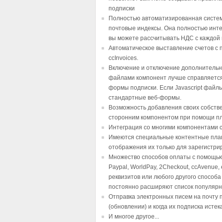
подписки
Полностью автоматизированная система
почтовые индексы. Она полностью интег
вы можете рассчитывать НДС с каждой 
Автоматическое выставление счетов с
ccInvoices.
Включение и отключение дополнительны
файлами компонент лучше справляется
формы подписки. Если Javascript файл
стандартные веб-формы.
Возможность добавления своих собстве
сторонним компонентом при помощи пл
Интеграция со многими компонентами 
Имеются специальные контентные плаги
отображения их только для зарегистри
Множество способов оплаты с помощь
Paypal, WorldPay, 2Checkout, ccAvenu
реквизитов или любого другого способ
постоянно расширяют список популярн
Отправка электронных писем на почту 
(обновлении) и когда их подписка истек
И многое другое...