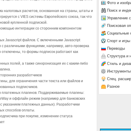
Фото и изобр
Поиск и инде
 налоговых расчетов, основанная на страны, штаты и
рируется с VIES системы Европейского союза, так что
Управление 
новой купленной подпиской.
Поисковая о
 помощью интеграции со сторонним компонентом
Социальные 
х Javascript файлов. С включенными Javascript
Спорт и игры
 с различными функциями, например, авто-проверка
Переводы
ы отключены, то формы подписок работают как
Структура и 
Стиль и диза
нных полей, а также синхронизация их с каким-либо
агина.
Инструменты
сторонних разработчиков
Спец. расши
ны, для ограничения части текста или файлов и
Разное
рованных подписчиков.
ю платежных плагинов. Поддерживаемые плагины:
e, eWay и оффлайн режим (например для банковских
а с указанием платежных данных). Разработчики
ых способов оплаты.
подписчика при покупке, изменении статуса
ает