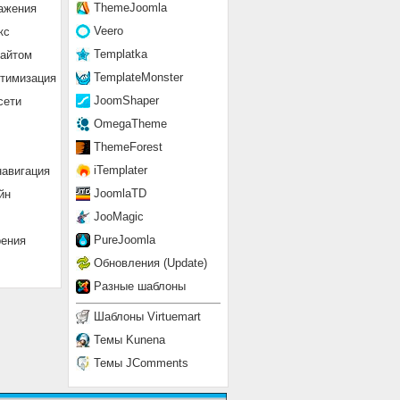
ThemeJoomla
ажения
Veero
кс
Templatka
сайтом
TemplateMonster
птимизация
JoomShaper
сети
OmegaTheme
ThemeForest
iTemplater
навигация
JoomlaTD
йн
JooMagic
PureJoomla
рения
Обновления (Update)
Разные шаблоны
Шаблоны Virtuemart
Темы Kunena
Темы JComments