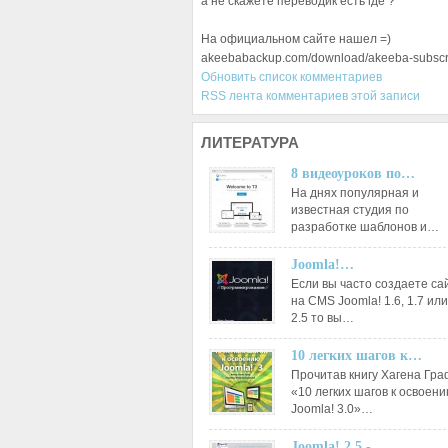
а не скажете переводик есть где ?
На официальном сайте нашел =)
akeebabackup.com/download/akeeba-subscri
Обновить список комментариев
RSS лента комментариев этой записи
ЛИТЕРАТУРА
8 видеоуроков по…
На днях популярная и
известная студия по
разработке шаблонов и…
Joomla!…
Если вы часто создаете са
на CMS Joomla! 1.6, 1.7 или
2.5 то вы…
10 легких шагов к…
Прочитав книгу Хагена Гр
«10 легких шагов к освоен
Joomla! 3.0»…
Joomla! 2.5 -…