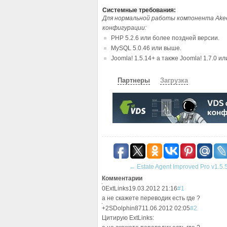
Системные требования:
Для нормальной работы компонента Akee
конфигурации:
PHP 5.2.6 или более поздней версии.
MySQL 5.0.46 или выше.
Joomla! 1.5.14+ а также Joomla! 1.7.0 и
Партнеры
Загрузка
СКАЧАТЬ
ЗЕРКАЛО
ЗЕРКАЛ
←
Estate Agent Improved Pro v1.5.
Комментарии
0
ExtLinks
19.03.2012 21:16
#1
а не скажете переводик есть где ?
+2
SDolphin87
11.06.2012 02:05
#2
Цитирую ExtLinks: