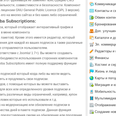
сам этот фреймворк не заменяет конструкцию CMS
Коммуникаци
бильности, совместимости и безопасности. Компонент
 лицензии GNU General Public Licence (GPL 3 версии).
Контакты и с
его на многих сайтах и без каких либо ограничений.
Обмен конте
a Subscriptions:
Бронировани
а, который отображает интерактивный график и
Доп. улучше
е в меню компонента
Каталоги и д
пакетов). Кроме этого имеется редактор, который
ения для каждой из ваших подписок а также различные
Эл. коммерц
е отправляются пользователям.
Редакторы и 
тветствии с Joomla! 1.7+). Вы можете создавать
Финансы
обходимости использования сторонних компонентов
keeba Subscriptions имеет полную поддержку функции
Хостинг и се
Жизнь и люд
одпиской который когда либо вы могли видеть.
Карты и пого
ять и продлевать свои подписки.
дов, с помощью которых вы можете выставить
Миграция и к
для всех или определенного уровня подписки и
Мобильность
вить различные виды ограничений, например, купон
Мультимеди
ловек которые его использовали и.т.д.
Отображение
к на модернизацию или обновление подписки в
чества дней в пакете подписки. Данная функция
Создание но
а предоставления скидки на обновление или продление