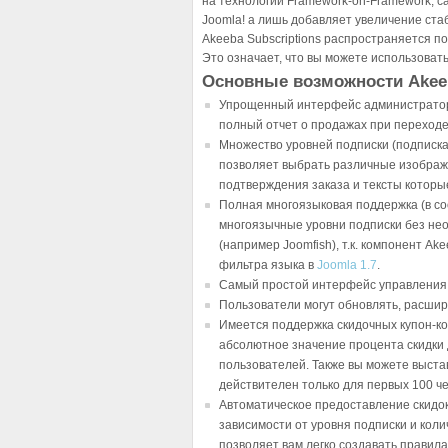
на технологии Framework-on-Framework, 
Joomla! а лишь добавляет увеличение ста
Akeeba Subscriptions распространяется по
Это означает, что вы можете использовать 
Основные возможности Akeeb
Упрощенный интерфейс администратор
полный отчет о продажах при переход
Множество уровней подписки (подписка 
позволяет выбрать различные изображ
подтверждения заказа и тексты которы
Полная многоязыковая поддержка (в соо
многоязычные уровни подписки без не
(например Joomfish), т.к. компонент A
фильтра языка в
Joomla 1.7
.
Самый простой интерфейс управления п
Пользователи могут обновлять, расшир
Имеется поддержка скидочных купон-ко
абсолютное значение процента скидки 
пользователей. Также вы можете выста
действителен только для первых 100 че
Автоматическое предоставление скидо
зависимости от уровня подписки и коли
позволяет вам легко создавать правил