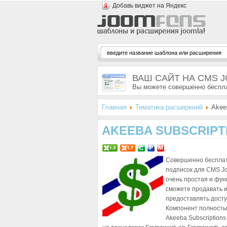
Добавь виджет на Яндекс
ВАШ САЙТ НА CMS 
Вы можете совершенно беспла
Главная
Тематика расширений
Akeeb
AKEEBA SUBSCRIPT
Совершенно бесплат
подписок для CMS Jo
очень простая и фун
сможете продавать и
предоставлять досту
Компонент полностью
Akeeba Subscriptions