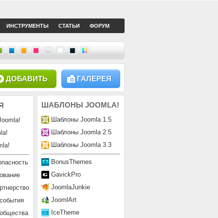
ИНСТРУМЕНТЫ
СТАТЬИ
ФОРУМ
ДОБАВИТЬ
ГАЛЕРЕЯ
ШАБЛОНЫ
JOOMLA!
Я
Шаблоны Joomla 1.5
Joomla!
Шаблоны Joomla 2.5
la!
Шаблоны Joomla 3.3
la!
BonusThemes
опасность
GavickPro
ование
JoomlaJunkie
ртнерство
JoomlArt
 события
IceTheme
ообщества