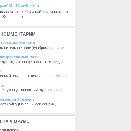
penSSL, Heartbleed и…
 неделю назад, была найдена серьезная
enSSL. Данная…
КОММЕНТАРИИ
льные поля в разн...
олнительное поле (изображение), ото...
нтерактивный план ...
луйста, как проще работать с коорди...
ry
енный компонент, немного по разбирал...
le
не нужно установить модуль онлайн о...
еграции JFusion v...
ет сайт у jfusion... Люди добрые, ...
Я
НА ФОРУМЕ
для показа