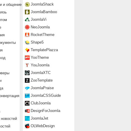
JoomlaShack
и и общение
JoomlaBamboo
вязь
JoomlaVi
нтом
NeoJoomla
е
RocketTheme
ния
Shape5
окументы
TemplatePlazza
ия
YooTheme
код
YouJoomla
JoomlaXTC
рверы
ZooTemplate
и
JoomlaPraise
да
JoomlaCSSGuide
онвертация
ClubJoomla
DesignForJoomla
а
JoomlaJet
 новостей
OLWebDesign
востей