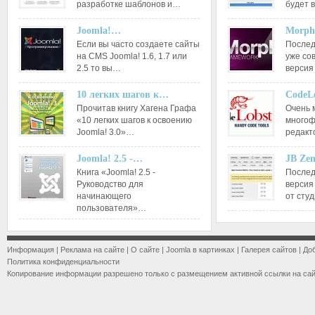
разработке шаблонов и…
будет 
Joomla!…
Morph
Если вы часто создаете сайты
Послед
на CMS Joomla! 1.6, 1.7 или
уже со
2.5 то вы…
версия
10 легких шагов к…
CodeL
Прочитав книгу Хагена Графа
Очень 
«10 легких шагов к освоению
многоф
Joomla! 3.0»…
редакт
Joomla! 2.5 -…
JB Ze
Книга «Joomla! 2.5 -
Послед
Руководство для
версия
начинающего
от сту
пользователя»…
Информация
|
Реклама на сайте
|
О сайте
|
Joomla в картинках
|
Галерея сайтов
|
До
Политика конфиденциальности
Копирование информации разрешено только с размещением активной ссылки на са