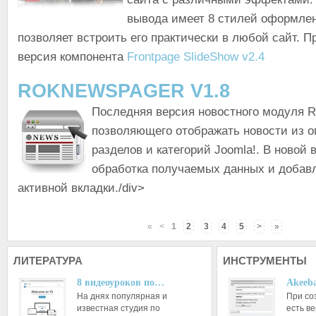
вывода имеет 8 стилей оформлен
позволяет встроить его практически в любой сайт. 
версия компонента
Frontpage SlideShow v2.4
ROKNEWSPAGER V1.8
Последняя версия новостного модуля 
позволяющего отображать новости из 
разделов и категорий Joomla!. В новой
обработка получаемых данных и добав
активной вкладки./div>
«
<
1
2
3
4
5
>
»
ЛИТЕРАТУРА
ИНСТРУМЕНТЫ
8 видеоуроков по…
Akeeba
На днях популярная и
При со
известная студия по
есть ве