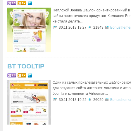
Неплохой Joomla шаблон ориентированный в 
сайты косметических продуктов. Компания Bo
не стала делать...
30.11.2013 19:27
21843
Bonustheme
BT TOOLTIP
Один из самых привлекательных шаблонов к
для создания сайта интернет-магазина с ис
Joomla и компонента Virtuemart...
30.11.2013 19:22
26029
Bonustheme