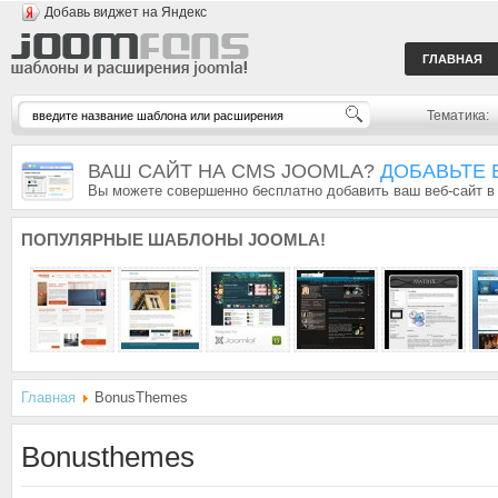
Добавь виджет на Яндекс
ГЛАВНАЯ
Тематика:
ВАШ САЙТ НА CMS JOOMLA?
ДОБАВЬТЕ 
Вы можете совершенно бесплатно добавить ваш веб-сайт в
ПОПУЛЯРНЫЕ
ШАБЛОНЫ JOOMLA!
Главная
BonusThemes
Bonusthemes