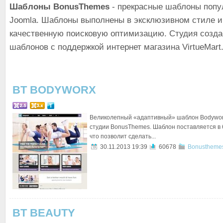
Шаблоны BonusThemes
- прекрасные шаблоны попу
Joomla. Шаблоны выполнены в эксклюзивном стиле 
качественную поисковую оптимизацию. Студия созда
шаблонов с поддержкой интернет магазина VirtueMart
BT BODYWORX
Великолепный «адаптивный» шаблон Bodywor
студии BonusThemes. Шаблон поставляется в 
что позволит сделать...
30.11.2013 19:39
60678
Bonustheme
BT BEAUTY