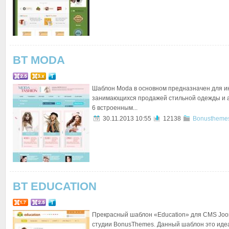
BT MODA
Шаблон Moda в основном предназначен для и
занимающихся продажей стильной одежды и а
6 встроенным...
30.11.2013 10:55
12138
Bonustheme
BT EDUCATION
Прекрасный шаблон «Education» для CMS Joom
студии BonusThemes. Данный шаблон это иде