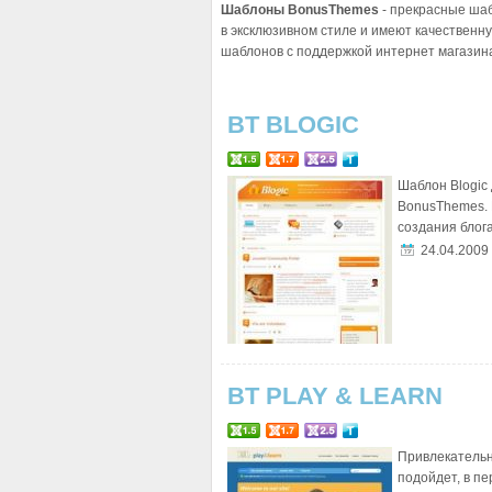
Шаблоны BonusThemes
- прекрасные ша
в эксклюзивном стиле и имеют качественн
шаблонов с поддержкой интернет магазина 
BT BLOGIC
Шаблон Blogic 
BonusThemes. 
создания блога
24.04.2009
BT PLAY & LEARN
Привлекательн
подойдет, в п