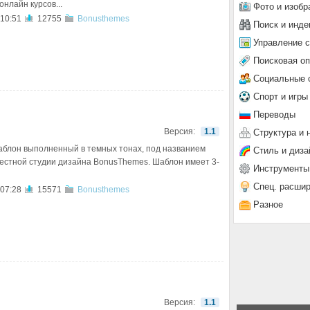
онлайн курсов...
Фото и изобр
 10:51
12755
Bonusthemes
Поиск и инде
Управление 
Поисковая о
Социальные 
Спорт и игры
Переводы
Версия:
1.1
Структура и 
блон выполненный в темных тонах, под названием
Стиль и диза
звестной студии дизайна BonusThemes. Шаблон имеет 3-
Инструменты
Спец. расши
 07:28
15571
Bonusthemes
Разное
Версия:
1.1