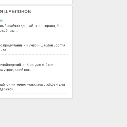
Я
ШАБЛОНОВ
se
ный шаблон для сайта ресторана, бара,
 подобным…
 продуманный и легкий шаблон Joomla
сайта…
изайнерский шаблон для сайтов
ых учреждений (школ,…
аблон интернет-магазина с эффектами
ддержкой…