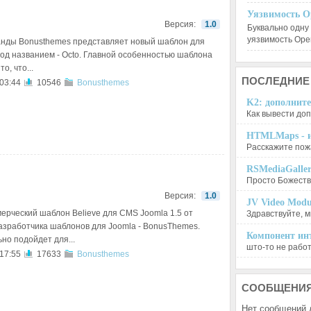
Уязвимость O
Версия:
1.0
Буквально одну
уязвимость Op
анды Bonusthemes представляет новый шаблон для
под названием - Octo. Главной особенностью шаблона
о, что...
ПОСЛЕДНИЕ
 03:44
10546
Bonusthemes
K2: дополните
Как вывести доп
HTMLMaps - и
Расскажите пожа
RSMediaGalle
Просто Божеств
Версия:
1.0
JV Video Modu
ерческий шаблон Believe для CMS Joomla 1.5 от
Здравствуйте, м
азработчика шаблонов для Joomla - BonusThemes.
Компонент инт
но подойдет для...
што-то не работа
 17:55
17633
Bonusthemes
СООБЩЕНИ
Нет сообщений 