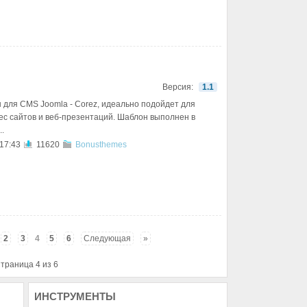
Версия:
1.1
 для CMS Joomla - Corez, идеально подойдет для
ес сайтов и веб-презентаций. Шаблон выполнен в
..
 17:43
11620
Bonusthemes
2
3
4
5
6
Следующая
»
траница 4 из 6
ИНСТРУМЕНТЫ