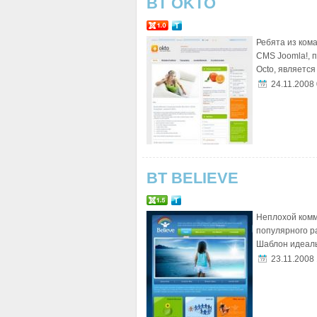
BT OKTO
Ребята из ком
CMS Joomla!, 
Octo, является т
24.11.2008
BT BELIEVE
Неплохой комм
популярного р
Шаблон идеаль
23.11.2008