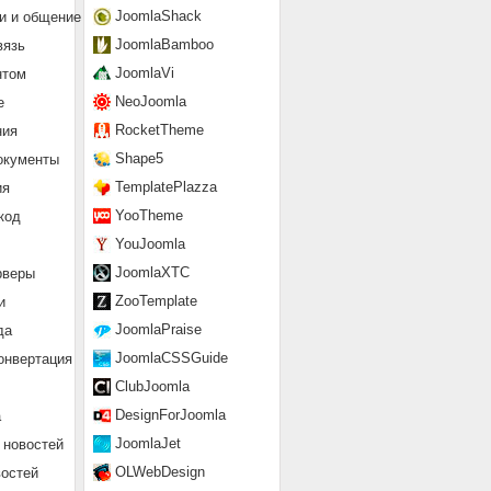
JoomlaShack
и и общение
JoomlaBamboo
вязь
JoomlaVi
нтом
NeoJoomla
е
RocketTheme
ния
Shape5
окументы
TemplatePlazza
ия
YooTheme
код
YouJoomla
JoomlaXTC
рверы
ZooTemplate
и
JoomlaPraise
да
JoomlaCSSGuide
онвертация
ClubJoomla
DesignForJoomla
а
JoomlaJet
 новостей
OLWebDesign
востей