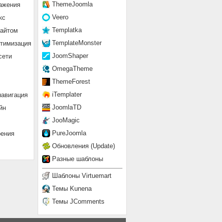
ThemeJoomla
ажения
Veero
кс
Templatka
сайтом
TemplateMonster
птимизация
JoomShaper
сети
OmegaTheme
ThemeForest
iTemplater
навигация
JoomlaTD
йн
JooMagic
PureJoomla
рения
Обновления (Update)
Разные шаблоны
Шаблоны Virtuemart
Темы Kunena
Темы JComments