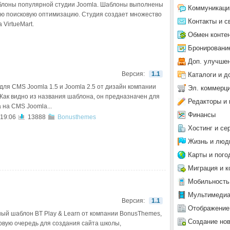
блоны популярной студии Joomla. Шаблоны выполнены
Коммуникаци
ую поисковую оптимизацию. Студия создает множество
Контакты и с
VirtueMart.
Обмен конте
Бронировани
Доп. улучше
Версия:
1.1
Каталоги и д
для CMS Joomla 1.5 и Joomla 2.5 от дизайн компании
Эл. коммерц
Как видно из названия шаблона, он предназначен для
Редакторы и 
 на CMS Joomla...
Финансы
 19:06
13888
Bonusthemes
Хостинг и се
Жизнь и люд
Карты и пого
Миграция и к
Мобильность
Мультимеди
Версия:
1.1
Отображение
ый шаблон BT Play & Learn от компании BonusThemes,
Создание но
ервую очередь для создания сайта школы,