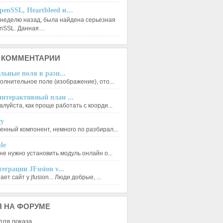
penSSL, Heartbleed и…
 неделю назад, была найдена серьезная
enSSL. Данная…
КОММЕНТАРИИ
льные поля в разн...
олнительное поле (изображение), ото...
нтерактивный план ...
луйста, как проще работать с коорди...
ry
енный компонент, немного по разбирал...
le
не нужно установить модуль онлайн о...
еграции JFusion v...
ет сайт у jfusion... Люди добрые, ...
Я
НА ФОРУМЕ
для показа