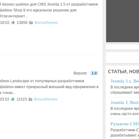
 бизнес шаблон для CMS Joomla 1.5 от разработчиков
Шаблон Shop It это идеальное решение для
тов интернет...
 18:02
13856
Bonusthemes
СТАТЬИ,
НОВ
Версия:
1.0
блон Landscape от популярных разработчиков
Joomla 3.x, Bo
Шаблон имеет прекрасный внешний вид оформления в
В последнее вр
спрашивают ка
 тонах...
 03:52
11523
Bonusthemes
Joomla 3, Boo
В последнее вр
очень часто ис
Развитие CMS
Разработчики C
дорабатывают 