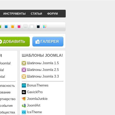
ИНСТРУМЕНТЫ
СТАТЬИ
ФОРУМ
ДОБАВИТЬ
ГАЛЕРЕЯ
ШАБЛОНЫ
JOOMLA!
Я
Шаблоны Joomla 1.5
Joomla!
Шаблоны Joomla 2.5
la!
Шаблоны Joomla 3.3
la!
BonusThemes
опасность
GavickPro
ование
JoomlaJunkie
ртнерство
JoomlArt
 события
IceTheme
ообщества