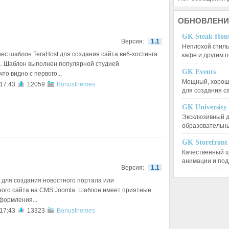
ОБНОВЛЕНИ
GK Steak Hou
Версия:
1.1
Неплохой стиль
ес шаблон TeraHost для создания сайта веб-хостинга
кафе и другим
. Шаблон выполнен популярной студией
GK Events
то видно с первого...
Мощный, хорошо
 17:43
12059
Bonusthemes
для создания 
GK University
Эксклюзивный д
образовательн
GK Storefront
Качественный ш
анимации и по
Версия:
1.1
 для создания новостного портала или
ого сайта на CMS Joomla. Шаблон имеет приятные
формления...
 17:43
13323
Bonusthemes