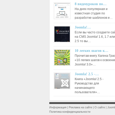
8 видеоуроков по…
На днях популярная и
известная студия по
разработке шаблонов и…
Joomla!…
Если вы часто создаете са
на CMS Joomla! 1.6, 1.7 или
2.5 то вы…
10 легких шагов к…
Прочитав книгу Хагена Гр
«10 легких шагов к освоен
Joomla! 3.0»…
Joomla! 2.5 -…
Книга «Joomla! 2.5 -
Руководство для
начинающего
пользователя»…
Информация
|
Реклама на сайте
|
О сайте
|
Jooml
Политика конфиденциальности