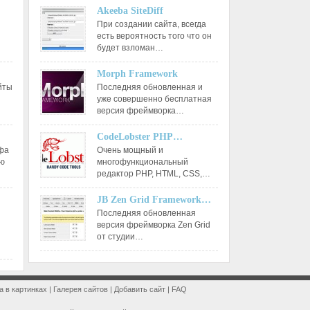
Akeeba SiteDiff
При создании сайта, всегда
есть вероятность того что он
будет взломан…
Morph Framework
йты
Последняя обновленная и
уже совершенно бесплатная
версия фреймворка…
CodeLobster PHP…
афа
Очень мощный и
ию
многофункциональный
редактор РНР, HTML, CSS,…
JB Zen Grid Framework…
Последняя обновленная
версия фреймворка Zen Grid
от студии…
a в картинках
|
Галерея сайтов
|
Добавить сайт
|
FAQ