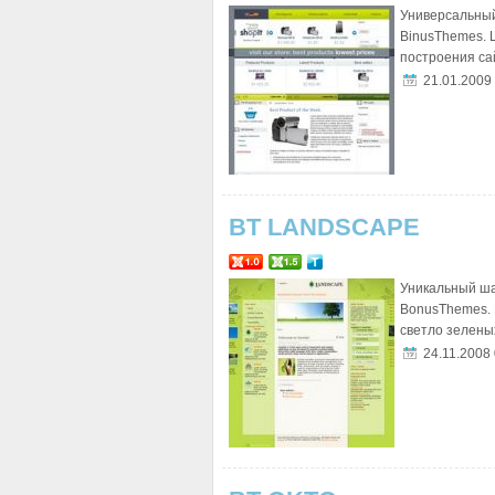
Универсальный
BinusThemes. 
построения сай
21.01.2009
BT LANDSCAPE
Уникальный ша
BonusThemes. 
светло зеленых
24.11.2008