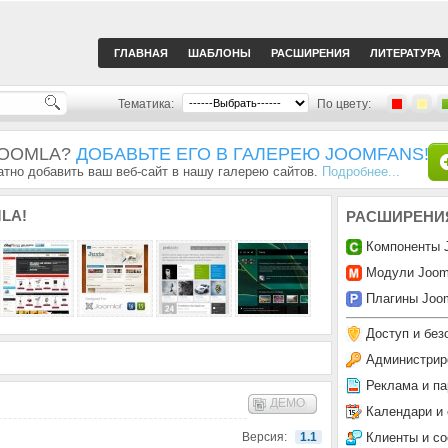
ГЛАВНАЯ
ШАБЛОНЫ
РАСШИРЕНИЯ
ЛИТЕРАТУРА
Тематика:
По цвету:
JOOMLA?
ДОБАВЬТЕ ЕГО В ГАЛЕРЕЮ JOOMFANS!
тно добавить ваш веб-сайт в нашу галерею сайтов.
Подробнее...
LA!
РАСШИРЕНИ
Компоненты 
Модули Joom
Плагины Joom
Доступ и без
Администрир
Реклама и па
ДЕМО
Календари и
Клиенты и с
Версия:
1.1