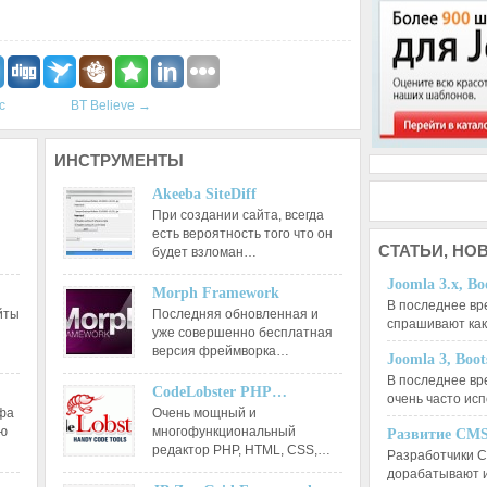
c
BT Believe
→
ИНСТРУМЕНТЫ
Akeeba SiteDiff
При создании сайта, всегда
есть вероятность того что он
СТАТЬИ,
НОВ
будет взломан…
Joomla 3.x, Bo
Morph Framework
В последнее вр
йты
Последняя обновленная и
спрашивают ка
уже совершенно бесплатная
версия фреймворка…
Joomla 3, Boo
В последнее вр
CodeLobster PHP…
очень часто ис
афа
Очень мощный и
ию
многофункциональный
Развитие CMS
редактор РНР, HTML, CSS,…
Разработчики C
дорабатывают 