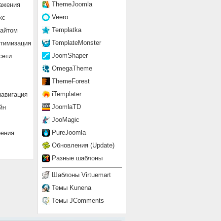
ThemeJoomla
ажения
Veero
кс
Templatka
сайтом
TemplateMonster
птимизация
JoomShaper
сети
OmegaTheme
ThemeForest
iTemplater
навигация
JoomlaTD
йн
JooMagic
PureJoomla
рения
Обновления (Update)
Разные шаблоны
Шаблоны Virtuemart
Темы Kunena
Темы JComments