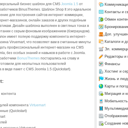
версальный бизнес шаблон для CMS
Joomla 1.5
от
Коммуникаци
работчиков BinusThemes. Шаблон Shop It это идеальное
Контакты и с
ение для построения сайтов интернет коммерции,
Обмен конте
ернет-магазинов, онлайн заказов и других подобным
атикам. Дизайн шаблона выполнен в светлных тонах в
Бронировани
етании с серым фоновым изображением (бэкграундом).
Доп. улучше
лон имеет полную поддержку компонента интернет-
Каталоги и д
азина Viruemart, что позволяет вам в считанные минуты
дать профессиональный интернет-магазин на CMS
Эл. коммерц
mla, без особых знаний и навыков в работе с Joomla.
Редакторы и 
работчики
BonusThemes
постарались на славу и
Финансы
готовили для неопытных пользователей
виде пакет с CMS Joomla 1.5 (Quickstart).
Хостинг и се
Жизнь и люд
t:
Карты и пого
Миграция и к
 контента
Мобильность
дулей компонента
Virtuemart
Мультимеди
ые (Quickstart)
Отображение
art
улей
Создание но