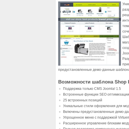
Уни
раз
реш
инт
тем
соч
Шаб
маг
соз
Joo
Раз
при
предустановленные демо-данные шаблона в 
Возможности шаблона Shop I
Поддержка только CMS Joomla! 1.5
Встроенные функции SEO оптимизации
25 встроенных позиций
Уникальные стили оформления для мо
Включены предустановленные демо-данн
Упрощенное меню с поддержкой Virtuem
Расширенное управление блоками мод