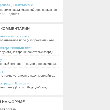
penSSL, Heartbleed и…
 неделю назад, была найдена серьезная
enSSL. Данная…
КОММЕНТАРИИ
льные поля в разн...
олнительное поле (изображение), ото...
нтерактивный план ...
луйста, как проще работать с коорди...
ry
енный компонент, немного по разбирал...
le
не нужно установить модуль онлайн о...
еграции JFusion v...
ет сайт у jfusion... Люди добрые, ...
Я
НА ФОРУМЕ
для показа