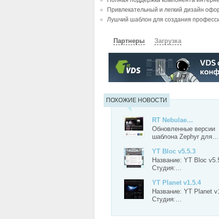
Полная поддержка компонента интернет
Привлекательный и легкий дизайн оф
Лушчий шаблон для создания професси
Партнеры
Загрузка
СКАЧАТЬ
ЗЕРКАЛО
ПОХОЖИЕ НОВОСТИ
RT Nebulae…
Обновленные версии
шаблона Zephyr для…
YT Bloc v5.5.3
Название: YT Bloc v5.
Студия:…
YT Planet v1.5.4
Название: YT Planet v
Студия:…