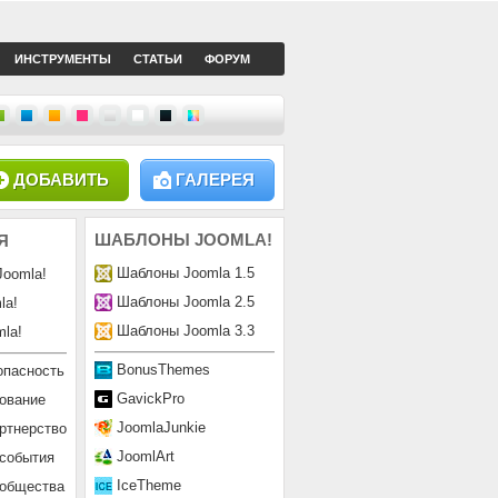
ИНСТРУМЕНТЫ
СТАТЬИ
ФОРУМ
ДОБАВИТЬ
ГАЛЕРЕЯ
ШАБЛОНЫ
JOOMLA!
Я
Шаблоны Joomla 1.5
Joomla!
Шаблоны Joomla 2.5
la!
Шаблоны Joomla 3.3
la!
BonusThemes
опасность
GavickPro
ование
JoomlaJunkie
ртнерство
JoomlArt
 события
IceTheme
ообщества