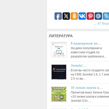
←
BT Blogi
ЛИТЕРАТУРА
8 видеоуроков по…
На днях популярная и
известная студия по
разработке шаблонов и…
Joomla!…
Если вы часто создаете са
на CMS Joomla! 1.6, 1.7 или
2.5 то вы…
10 легких шагов к…
Прочитав книгу Хагена Гр
«10 легких шагов к освоен
Joomla! 3.0»…