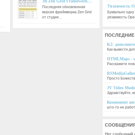
JB Zen Grid Framework…
Уязвимость O
Последняя обновленная
версия фреймворка Zen Grid
Буквально одну
от студии…
уязвимость Op
ПОСЛЕДНИЕ
K2: дополните
Как вывести доп
HTMLMaps - и
Расскажите пожа
RSMediaGalle
Просто Божеств
JV Video Modu
Здравствуйте, м
Компонент инт
што-то не работа
СООБЩЕНИ
Нет сообщений 