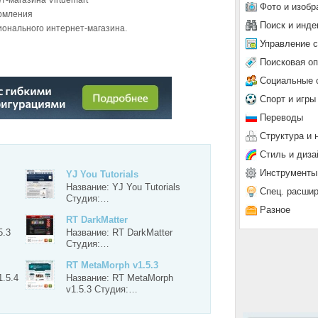
-магазина Virtuemart
Фото и изобр
ормления
Поиск и инде
онального интернет-магазина.
Управление 
Поисковая о
Социальные 
Спорт и игры
Переводы
Структура и 
Стиль и диза
Инструменты
YJ You Tutorials
Название: YJ You Tutorials
Спец. расши
Студия:…
Разное
RT DarkMatter
5.3
Название: RT DarkMatter
Студия:…
RT MetaMorph v1.5.3
1.5.4
Название: RT MetaMorph
v1.5.3 Студия:…