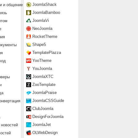
JoomlaShack
и и общение
JoomlaBamboo
вязь
JoomlaVi
нтом
NeoJoomla
е
RocketTheme
ния
Shape5
окументы
TemplatePlazza
ия
YooTheme
код
YouJoomla
JoomlaXTC
рверы
ZooTemplate
и
JoomlaPraise
да
JoomlaCSSGuide
онвертация
ClubJoomla
DesignForJoomla
а
JoomlaJet
 новостей
OLWebDesign
востей