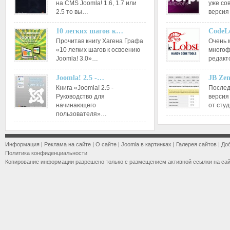
на CMS Joomla! 1.6, 1.7 или
уже со
2.5 то вы…
версия
10 легких шагов к…
CodeL
Прочитав книгу Хагена Графа
Очень 
«10 легких шагов к освоению
многоф
Joomla! 3.0»…
редакт
Joomla! 2.5 -…
JB Ze
Книга «Joomla! 2.5 -
Послед
Руководство для
версия
начинающего
от сту
пользователя»…
Информация
|
Реклама на сайте
|
О сайте
|
Joomla в картинках
|
Галерея сайтов
|
До
Политика конфиденциальности
Копирование информации разрешено только с размещением активной ссылки на са