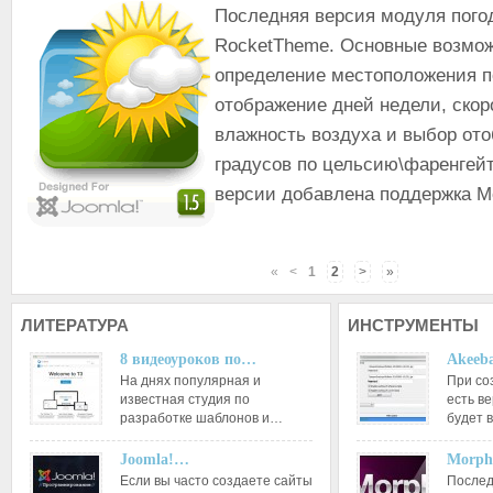
Последняя версия модуля пого
RocketTheme. Основные возмож
определение местоположения п
отображение дней недели, скор
влажность воздуха и выбор от
градусов по цельсию\фаренгейт
версии добавлена поддержка Mo
«
<
1
2
>
»
ЛИТЕРАТУРА
ИНСТРУМЕНТЫ
8 видеоуроков по…
Akeeba
На днях популярная и
При со
известная студия по
есть ве
разработке шаблонов и…
будет 
Joomla!…
Morph
Если вы часто создаете сайты
Послед