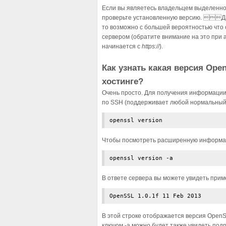
Если вы являетесь владельцем выделенно
проверьте установленную версию. Даж
то возможно с большей вероятностью что 
сервером (обратите внимание на это при 
начинается с
https://
).
Как узнать какая версия Ope
хостинге?
Очень просто. Для получения информации 
по SSH (поддерживает любой нормальный х
openssl version
Чтобы посмотреть расширенную информац
openssl version -a
В ответе сервера вы можете увидеть при
OpenSSL 1.0.1f 11 Feb 2013
В этой строке отображается версия Open
ключом -a можно будет также увидеть по