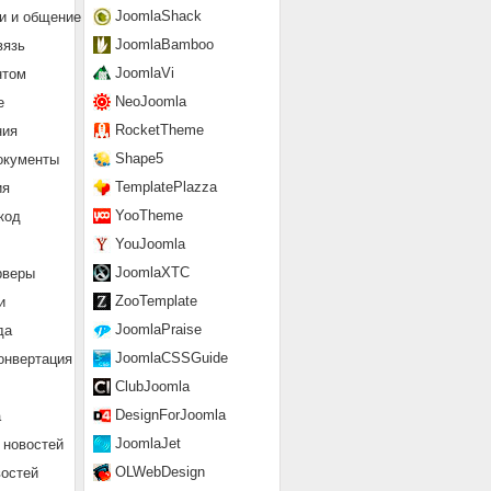
JoomlaShack
и и общение
JoomlaBamboo
вязь
JoomlaVi
нтом
NeoJoomla
е
RocketTheme
ния
Shape5
окументы
TemplatePlazza
ия
YooTheme
код
YouJoomla
JoomlaXTC
рверы
ZooTemplate
и
JoomlaPraise
да
JoomlaCSSGuide
онвертация
ClubJoomla
DesignForJoomla
а
JoomlaJet
 новостей
OLWebDesign
востей