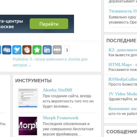
дорабатывают 
Уязвимость O
Буквально одну
уязвимость Op
ПОСЛЕДНИЕ
K2: дополните
1
Как вывести доп
Publisher 3 - обзор компонента Joomla для
HTMLMaps - и
авторов
→
Расскажите пожа
RSMediaGalle
ИНСТРУМЕНТЫ
Просто Божеств
Akeeba SiteDiff
JV Video Modu
При создании сайта, всегда
Здравствуйте, м
есть вероятность того что он
будет взломан…
Компонент инт
што-то не работа
Morph Framework
йты
Последняя обновленная и
уже совершенно бесплатная
СООБЩЕНИ
версия фреймворка…