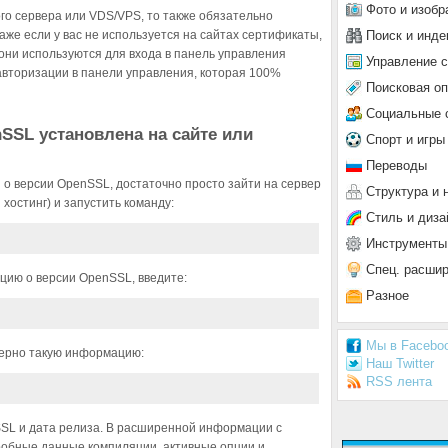
Фото и изобр
го сервера или VDS/VPS, то также обязательно
Поиск и инде
е если у вас не используется на сайтах сертификаты,
они используются для входа в панель управления
Управление 
авторизации в панели управления, которая 100%
Поисковая о
Социальные 
nSSL установлена на сайте или
Спорт и игры
Переводы
о версии OpenSSL, достаточно просто зайти на сервер
Структура и 
остинг) и запустить команду:
Стиль и диза
Инструменты
Спец. расши
ию о версии OpenSSL, введите:
Разное
Мы в Facebo
мерно такую информацию:
Наш Twitter
RSS лента
SSL и дата релиза. В расширенной информации с
дробные данные компиляции, активные опции и