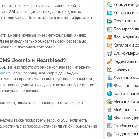
Коммуникаци
 кого из вас не секрет что очень многие сайты
зуют SSL для защиты своих данных и данных
Контакты и с
вателей сайта. По некоторым данным шифрование
Обмен конте
Бронировани
сти, многие крупные интернет-компании (яндекс,
Доп. улучше
стали незамедлительно обновлять свои сервера до
Каталоги и д
мация не досталась хакерам.
Эл. коммерц
 CMS Joomla и Heartbleed?
Редакторы и 
SL. Из них просто огромное количество интернет-
Финансы
uemart
, JoomShopping, AceShop и др. Каждый
Хостинг и се
ет-магазин просто обязан иметь установленный SSL,
ветственно делаем выводы, что возможно уже многие
Жизнь и люд
ны злоумышленниками.
Карты и пого
Миграция и к
агазина, обязательно проверьте какая версия
Мобильность
Мультимеди
мендуем также посмотреть версию SSL (если есть
Отображение
у хостинга с вопросом, установили ли они обновления
Создание но