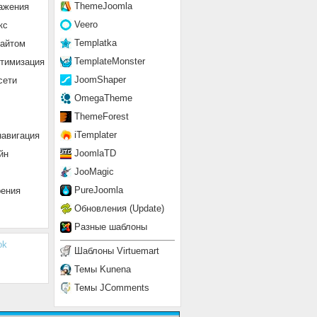
ThemeJoomla
ажения
Veero
кс
Templatka
сайтом
TemplateMonster
птимизация
JoomShaper
сети
OmegaTheme
ThemeForest
iTemplater
навигация
JoomlaTD
йн
JooMagic
PureJoomla
рения
Обновления (Update)
Разные шаблоны
ok
Шаблоны Virtuemart
Темы Kunena
Темы JComments