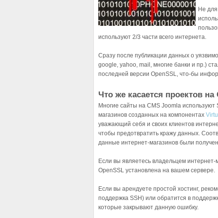
Не для
исполь
пользо
используют 2/3 части всего интернета.
Сразу после публикации данных о уязвимо
google, yahoo, mail, многие банки и пр.) 
последней версии OpenSSL, что-бы инфор
Что же касается проектов на
Многие сайты на CMS Joomla используют S
магазинов созданных на компонентах
Virt
уважающий себя и своих клиентов интерн
чтобы предотвратить кражу данных. Соот
данные интернет-магазинов были получе
Если вы являетесь владельцем интернет-м
OpenSSL установлена на вашем сервере.
Если вы арендуете простой хостинг, реко
поддержка SSH) или обратится в поддержк
которые закрывают данную ошибку.