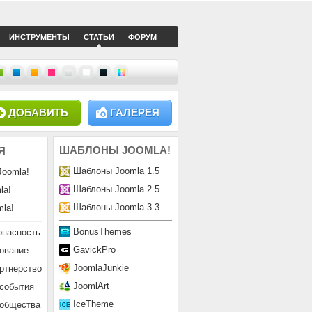
ИНСТРУМЕНТЫ
СТАТЬИ
ФОРУМ
ДОБАВИТЬ
ГАЛЕРЕЯ
ШАБЛОНЫ
JOOMLA!
Я
Шаблоны Joomla 1.5
Joomla!
Шаблоны Joomla 2.5
la!
Шаблоны Joomla 3.3
la!
BonusThemes
опасность
GavickPro
ование
JoomlaJunkie
ртнерство
JoomlArt
 события
IceTheme
ообщества