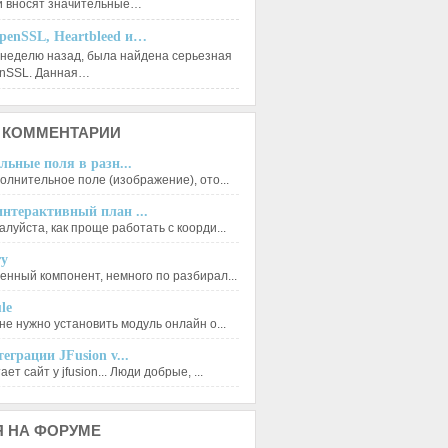
и вносят значительные…
penSSL, Heartbleed и…
 неделю назад, была найдена серьезная
enSSL. Данная…
КОММЕНТАРИИ
льные поля в разн...
олнительное поле (изображение), ото...
нтерактивный план ...
луйста, как проще работать с коорди...
ry
енный компонент, немного по разбирал...
le
не нужно установить модуль онлайн о...
еграции JFusion v...
ет сайт у jfusion... Люди добрые, ...
Я
НА ФОРУМЕ