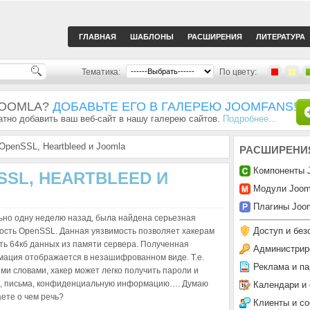
ГЛАВНАЯ
ШАБЛОНЫ
РАСШИРЕНИЯ
ЛИТЕРАТУРА
Тематика:
По цвету:
JOOMLA?
ДОБАВЬТЕ ЕГО В ГАЛЕРЕЮ JOOMFANS!
тно добавить ваш веб-сайт в нашу галерею сайтов.
Подробнее...
OpenSSL, Heartbleed и Joomla
РАСШИРЕНИ
Компоненты 
SL, HEARTBLEED И
Модули Joom
Плагины Joom
ьно одну неделю назад, была найдена серьезная
Доступ и без
ость OpenSSL. Данная уязвимость позволяет хакерам
ть 64кб данных из памяти сервера. Полученная
Администрир
ация отображается в незашифрованном виде. Т.е.
Реклама и па
ми словами, хакер может легко получить пароли и
, письма, конфиденциальную информацию…. Думаю
Календари и
ете о чем речь?
Клиенты и с