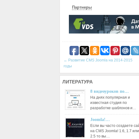
Партнеры
←
Развитие CMS Joomla на 2014-2015
годы
ЛИТЕРАТУРА
8 видеоуроков по…
На днях популярная и
известная студия по
разработке шаблонов и…
Joomla!…
Если вы часто создаете са
на CMS Joomla! 1.6, 1.7 или
2.5 то вы…