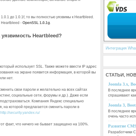
0.1 до 1.0.1f, то вы полностью уязвимы к Heartbleed.
Heartbleed -
OpenSSL 1.0.1g
.
 уязвимость Heartbleed?
Интеграция Wh
 который использует SSL. Также можете ввести IP адрес
рования на экране появится информация, в которой вы
СТАТЬИ,
НОВ
или нет.
Joomla 3.x, Bo
менить свои пароли и желательно на всех сайтах
В последнее вр
остинг, социальные сети, форумы и др.). Даже если
спрашивают ка
о подстраховаться. Компания Яндекс специально
Joomla 3, Boo
, на которой предлагается сменить пароли в
В последнее вр
-
http://security.yandex.ru/
очень часто ис
от факт, что ничего не бывает защищено на 100%.
Развитие CMS
Разработчики C