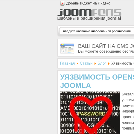
Добавь виджет на Яндекс
ВАШ САЙТ НА CMS 
Вы можете совершенно беспла
Главная
Статьи
Блог
Уязвимость 
УЯЗВИМОСТЬ OPENS
JOOMLA
Буквал
уязвим
получи
информ
просты
логины
понима