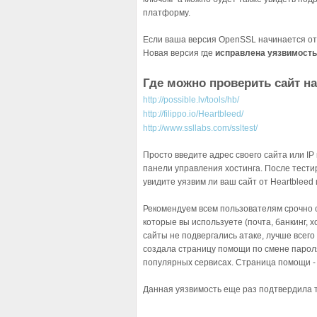
платформу.
Если ваша версия OpenSSL начинается от 1.
Новая версия где
исправлена уязвимость
Где можно проверить сайт на
http://possible.lv/tools/hb/
http://filippo.io/Heartbleed/
http://www.ssllabs.com/ssltest/
Просто введите адрес своего сайта или IP
панели управления хостинга. После тести
увидите уязвим ли ваш сайт от Heartbleed 
Рекомендуем всем пользователям срочно с
которые вы используете (почта, банкинг, х
сайты не подвергались атаке, лучше всег
создала страницу помощи по смене пароля
популярных сервисах. Страница помощи 
Данная уязвимость еще раз подтвердила т