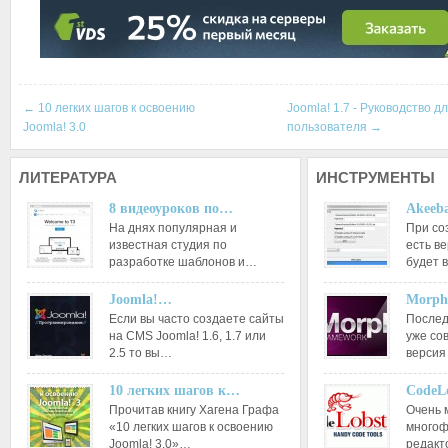
СКАЧАТЬ
ЗЕРКАЛО
ЗЕРКАЛО №2
←
10 легких шагов к освоению
Joomla! 1.7 - Руководство 
Joomla! 3.0
пользователя
→
ЛИТЕРАТУРА
ИНСТРУМЕНТЫ
8 видеоуроков по…
Akeeba
На днях популярная и
При со
известная студия по
есть ве
разработке шаблонов и…
будет 
Joomla!…
Morph
Если вы часто создаете сайты
Послед
на CMS Joomla! 1.6, 1.7 или
уже со
2.5 то вы…
версия
10 легких шагов к…
CodeL
Прочитав книгу Хагена Графа
Очень 
«10 легких шагов к освоению
многоф
Joomla! 3.0»…
редакт