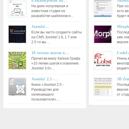
8 видеоуроков по…
Akeeba
На днях популярная и
При со
известная студия по
есть ве
разработке шаблонов и…
будет 
Joomla!…
Morph
Если вы часто создаете сайты
Послед
на CMS Joomla! 1.6, 1.7 или
уже со
2.5 то вы…
версия
10 легких шагов к…
CodeL
Прочитав книгу Хагена Графа
Очень 
«10 легких шагов к освоению
многоф
Joomla! 3.0»…
редакт
Joomla! 2.5 -…
JB Ze
Книга «Joomla! 2.5 -
Послед
Руководство для
версия
начинающего
от сту
пользователя»…