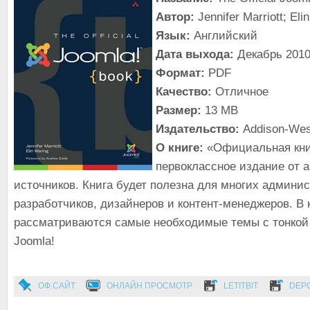
Автор:
Jennifer Marriott; Eli
Язык:
Английский
Дата выхода:
Декабрь 201
Формат:
PDF
Качество:
Отличное
Размер:
13 MB
Издательство:
Addison-Wesl
О книге:
«Официальная кни
первоклассное издание от 
источников. Книга будет полезна для многих админис
разработчиков, дизайнеров и контент-менеджеров. В 
рассматриваются самые необходимые темы с тонкой
Joomla!
ОФ.САЙТ
ОНЛАЙН ПРОСМОТР
LETITBIT
DEPO