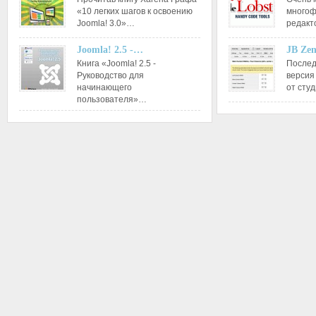
«10 легких шагов к освоению
многоф
Joomla! 3.0»…
редакт
Joomla! 2.5 -…
JB Ze
Книга «Joomla! 2.5 -
Послед
Руководство для
версия
начинающего
от сту
пользователя»…