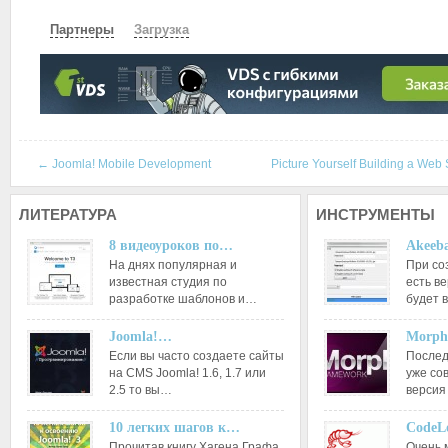
Партнеры
Загрузка
СКАЧАТЬ
ЗЕРКАЛО
ЗЕРКАЛО №2
←
Joomla! Mobile Development
Picture Yourself Building a Web 
ЛИТЕРАТУРА
ИНСТРУМЕНТЫ
8 видеоуроков по…
Akeeba
На днях популярная и
При со
известная студия по
есть ве
разработке шаблонов и…
будет 
Joomla!…
Morph
Если вы часто создаете сайты
Послед
на CMS Joomla! 1.6, 1.7 или
уже со
2.5 то вы…
версия
10 легких шагов к…
CodeL
Прочитав книгу Хагена Графа
Очень 