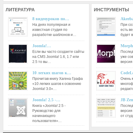
ЛИТЕРАТУРА
ИНСТРУМЕНТЫ
8 видеоуроков по…
Akeeba
На днях популярная и
При со
известная студия по
есть ве
разработке шаблонов и…
будет 
Joomla!…
Morph
Если вы часто создаете сайты
Послед
на CMS Joomla! 1.6, 1.7 или
уже со
2.5 то вы…
версия
10 легких шагов к…
CodeL
Прочитав книгу Хагена Графа
Очень 
«10 легких шагов к освоению
многоф
Joomla! 3.0»…
редакт
Joomla! 2.5 -…
JB Ze
Книга «Joomla! 2.5 -
Послед
Руководство для
версия
начинающего
от сту
пользователя»…