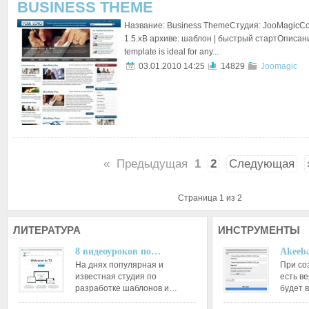
BUSINESS THEME
Название: Business ThemeСтудия: JooMagicСо
1.5.xВ архиве: шаблон | быстрый стартОписание:
template is ideal for any...
03.01.2010 14:25
14829
Joomagic
«
Предыдущая
1
2
Следующая
Страница 1 из 2
ЛИТЕРАТУРА
ИНСТРУМЕНТЫ
8 видеоуроков по…
Akeeba
На днях популярная и
При со
известная студия по
есть ве
разработке шаблонов и…
будет 