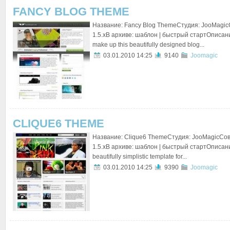
FANCY BLOG THEME
Название: Fancy Blog ThemeСтудия: JooMagic
1.5.xВ архиве: шаблон | быстрый стартОписан
make up this beautifully designed blog...
03.01.2010 14:25
9140
Joomagic
CLIQUE6 THEME
Название: Clique6 ThemeСтудия: JooMagicСов
1.5.xВ архиве: шаблон | быстрый стартОписание
beautifully simplistic template for...
03.01.2010 14:25
9390
Joomagic