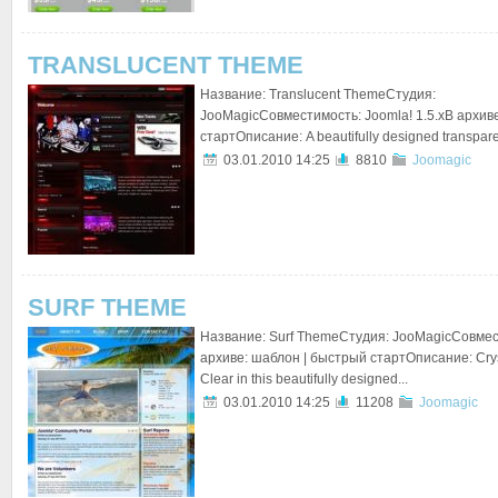
TRANSLUCENT THEME
Название: Translucent ThemeСтудия:
JooMagicСовместимость: Joomla! 1.5.xВ архив
стартОписание: A beautifully designed transparen
03.01.2010 14:25
8810
Joomagic
SURF THEME
Название: Surf ThemeСтудия: JooMagicСовмест
архиве: шаблон | быстрый стартОписание: Cryst
Clear in this beautifully designed...
03.01.2010 14:25
11208
Joomagic