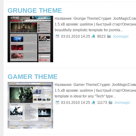
GRUNGE THEME
Название: Grunge ThemeСтудия: JooMagicСов
1.5.xВ архиве: шаблон | быстрый стартОписание
beautifully simplistic template for joomla...
03.01.2010 14:25
9023
Joomagic
GAMER THEME
Название: Gamer ThemeСтудия: JooMagicСовм
1.5.xВ архиве: шаблон | быстрый стартОписание:
template is ideal for any "Tech" type...
03.01.2010 14:25
11173
Joomagic