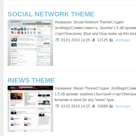
SOCIAL NETWORK THEME
Название: Social Network ThemeСтудия:
JooMagicСовместимость: Joomla! 1.5.xВ архив
стартОписание: Blue and Gray make up this beautif
03.01.2010 14:25
12125
Joomagic
INEWS THEME
Название: iNews ThemeСтудия: JooMagicСовме
1.5.xВ архиве: шаблон | быстрый стартОписание:
template is ideal for any "news" type...
03.01.2010 14:25
10688
Joomagic