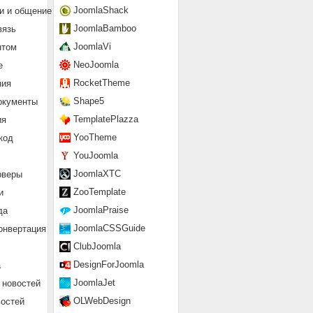
JoomlaShack
и и общение
JoomlaBamboo
вязь
JoomlaVi
нтом
NeoJoomla
е
RocketTheme
ния
Shape5
окументы
TemplatePlazza
ия
YooTheme
код
YouJoomla
JoomlaXTC
рверы
ZooTemplate
и
JoomlaPraise
да
JoomlaCSSGuide
онвертация
ClubJoomla
DesignForJoomla
а
JoomlaJet
 новостей
OLWebDesign
востей