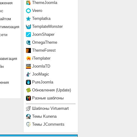
ThemeJoomla
ажения
Veero
кс
Templatka
сайтом
TemplateMonster
птимизация
JoomShaper
сети
OmegaTheme
ThemeForest
iTemplater
навигация
JoomlaTD
йн
JooMagic
PureJoomla
рения
Обновления (Update)
Разные шаблоны
Шаблоны Virtuemart
Темы Kunena
Темы JComments