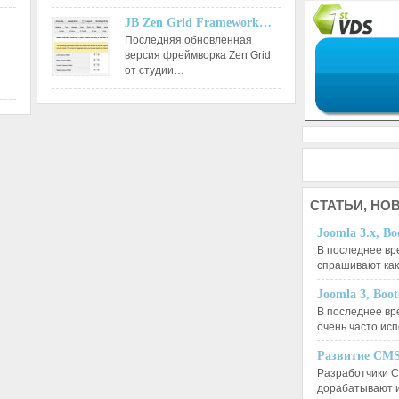
JB Zen Grid Framework…
Последняя обновленная
версия фреймворка Zen Grid
от студии…
СТАТЬИ,
НОВ
Joomla 3.x, Bo
В последнее вр
спрашивают ка
Joomla 3, Boo
В последнее вр
очень часто ис
Развитие CMS
Разработчики C
дорабатывают 