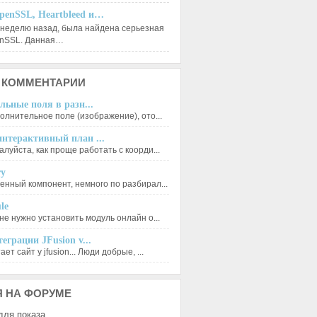
penSSL, Heartbleed и…
 неделю назад, была найдена серьезная
enSSL. Данная…
КОММЕНТАРИИ
льные поля в разн...
олнительное поле (изображение), ото...
нтерактивный план ...
луйста, как проще работать с коорди...
ry
енный компонент, немного по разбирал...
le
не нужно установить модуль онлайн о...
еграции JFusion v...
ет сайт у jfusion... Люди добрые, ...
Я
НА ФОРУМЕ
для показа