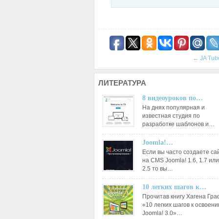
←
JA Tub
ЛИТЕРАТУРА
8 видеоуроков по…
На днях популярная и
известная студия по
разработке шаблонов и…
Joomla!…
Если вы часто создаете са
на CMS Joomla! 1.6, 1.7 или
2.5 то вы…
10 легких шагов к…
Прочитав книгу Хагена Гр
«10 легких шагов к освоен
Joomla! 3.0»…