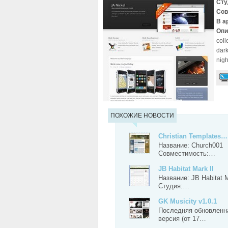
Сту
Сов
В а
Опи
coll
dark
nigh
ПОХОЖИЕ НОВОСТИ
Christian Templates…
Название: Сhurch001
Совместимость:…
JB Habitat Mark II
Название: JB Habitat M
Студия:…
GK Musicity v1.0.1
Последняя обновленн
версия (от 17…