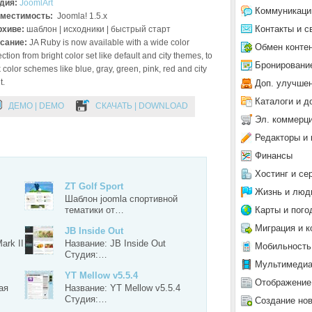
дия:
JoomlArt
Коммуникаци
местимость:
Joomla! 1.5.x
Контакты и с
рхиве:
шаблон | исходники | быстрый старт
сание:
JA Ruby is now available with a wide color
Обмен конте
ection from bright color set like default and city themes, to
Бронировани
 color schemes like blue, gray, green, pink, red and city
t.
Доп. улучше
Каталоги и д
ДЕМО | DEMO
СКАЧАТЬ | DOWNLOAD
Эл. коммерц
Редакторы и 
Финансы
Хостинг и се
ZT Golf Sport
Жизнь и люд
Шаблон joomla спортивной
Карты и пого
тематики от…
Миграция и к
JB Inside Out
ark II
Название: JB Inside Out
Мобильность
Студия:…
Мультимеди
YT Mellow v5.5.4
Отображение
ая
Название: YT Mellow v5.5.4
Студия:…
Создание но