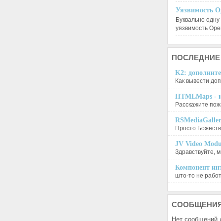
Уязвимость O
Буквально одну
уязвимость Op
ПОСЛЕДНИЕ
K2: дополните
Как вывести доп
HTMLMaps - и
Расскажите пожа
RSMediaGalle
Просто Божеств
JV Video Modu
Здравствуйте, м
Компонент инт
што-то не работа
СООБЩЕНИ
Нет сообщений 