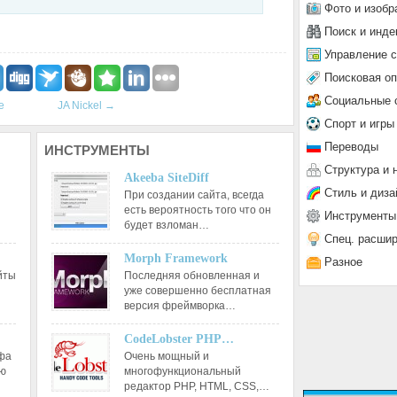
Фото и изобр
Поиск и инде
Управление 
Поисковая о
Социальные 
e
JA Nickel
→
Спорт и игры
Переводы
ИНСТРУМЕНТЫ
Структура и 
Akeeba SiteDiff
Стиль и диза
При создании сайта, всегда
есть вероятность того что он
Инструменты
будет взломан…
Спец. расши
Morph Framework
Разное
йты
Последняя обновленная и
уже совершенно бесплатная
версия фреймворка…
CodeLobster PHP…
афа
Очень мощный и
ию
многофункциональный
редактор РНР, HTML, CSS,…