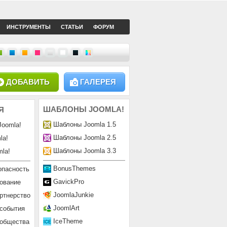
ИНСТРУМЕНТЫ
СТАТЬИ
ФОРУМ
ДОБАВИТЬ
ГАЛЕРЕЯ
ШАБЛОНЫ
JOOMLA!
Я
Шаблоны Joomla 1.5
Joomla!
Шаблоны Joomla 2.5
la!
Шаблоны Joomla 3.3
la!
BonusThemes
опасность
GavickPro
ование
JoomlaJunkie
ртнерство
JoomlArt
 события
IceTheme
ообщества