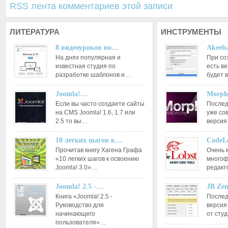
RSS лента комментариев этой записи
ЛИТЕРАТУРА
ИНСТРУМЕНТЫ
8 видеоуроков по…
Akeeba
На днях популярная и
При со
известная студия по
есть ве
разработке шаблонов и…
будет 
Joomla!…
Morph
Если вы часто создаете сайты
Послед
на CMS Joomla! 1.6, 1.7 или
уже со
2.5 то вы…
версия
10 легких шагов к…
CodeL
Прочитав книгу Хагена Графа
Очень 
«10 легких шагов к освоению
многоф
Joomla! 3.0»…
редакт
Joomla! 2.5 -…
JB Ze
Книга «Joomla! 2.5 -
Послед
Руководство для
версия
начинающего
от сту
пользователя»…