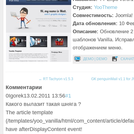
Студия:
YooTheme
Совместимость:
Joomla! 
Дата обновления:
10 Фе
Описание:
Обновление 2
шаблонов Vanilla. Испра
отображением меню.
ДЕМО | DEMO
СКАЧАТ
←
RT Tachyon v1.5.3
GK penguinMail v1.1 for J
Комментарии
0
Igorek
13.02.2011 13:56
#1
Какого вылазит такая шняга ?
The article template
(/templates/yoo_vanilla/html/com_content/article/defau
have afterDisplayCon
tent event!