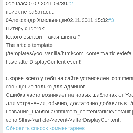
0
deltaas
20.02.2011 04:39
#2
поиск не работает...
0
Александр Хмельницки
02.11.2011 15:32
#3
Цитирую Igorek:
Какого вылазит такая шняга ?
The article template
(/templates/yoo_vanilla/html/com_content/article/defau
have afterDisplayCon
tent event!
Скорее всего у тебя на сайте установлен jcomment
сообщение только для админов.
Ошибка часто возникает на новых шаблонах от Yo
Для устранения, обычно, достаточно добавить в "/
название_шаблон
а/html/com_content/article/default
echo $this->article->event->afterDisplayCon
tent;
Обновить список комментариев