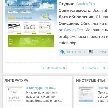
Студия:
GavickPro
Совместимость:
Joomla! 
Дата обновления:
01 но
Описание:
Обновление ша
от
GavickPro
. Исправлен
отображением шрифтов 
cufon.php.
ИНФО | INFO
СКАЧАТЬ
←
GK Memovie v2.0.7
GK Sporter v1.0.3
ЛИТЕРАТУРА
ИНСТРУМЕНТЫ
8 видеоуроков по…
Akeeba
На днях популярная и
При со
известная студия по
есть ве
разработке шаблонов и…
будет 