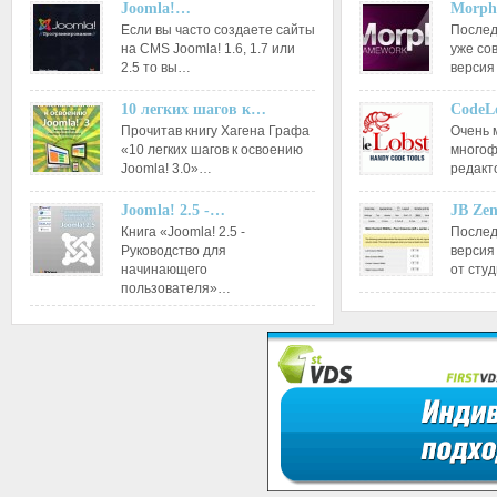
Joomla!…
Morph
Если вы часто создаете сайты
Послед
на CMS Joomla! 1.6, 1.7 или
уже со
2.5 то вы…
версия
10 легких шагов к…
CodeL
Прочитав книгу Хагена Графа
Очень 
«10 легких шагов к освоению
многоф
Joomla! 3.0»…
редакт
Joomla! 2.5 -…
JB Ze
Книга «Joomla! 2.5 -
Послед
Руководство для
версия
начинающего
от сту
пользователя»…