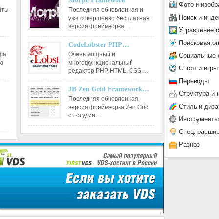
Morph Framework
Фото и изобр
йты
Последняя обновленная и
Поиск и инде
уже совершенно бесплатная
версия фреймворка…
Управление 
Поисковая о
CodeLobster PHP…
афа
Очень мощный и
Социальные 
ию
многофункциональный
Спорт и игры
редактор РНР, HTML, CSS,…
Переводы
JB Zen Grid Framework…
Структура и 
Последняя обновленная
Стиль и диза
версия фреймворка Zen Grid
от студии…
Инструменты
Спец. расши
Разное