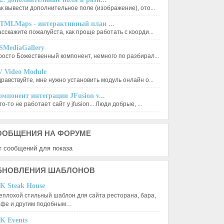
ак вывести дополнительное поле (изображение), ото...
TMLMaps - интерактивный план ...
асскажите пожалуйста, как проще работать с коорди...
SMediaGallery
росто Божественный компонент, немного по разбирал...
V Video Module
дравствуйте, мне нужно установить модуль онлайн о...
омпонент интеграции JFusion v...
о-то не работает сайт у jfusion... Люди добрые, ...
ООБЩЕНИЯ
НА ФОРУМЕ
т сообщений для показа
БНОВЛЕНИЯ
ШАБЛОНОВ
K Steak House
еплохой стильный шаблон для сайта ресторана, бара,
афе и другим подобным…
K Events