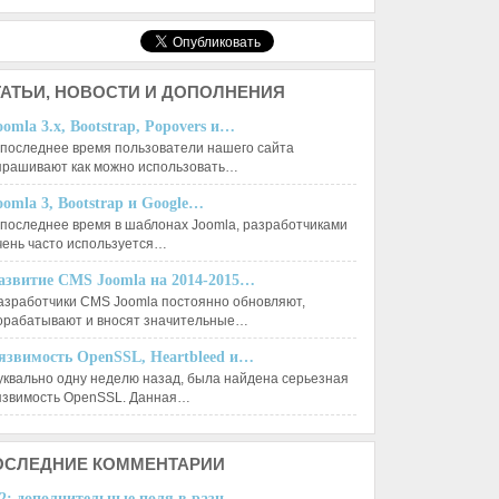
АТЬИ,
НОВОСТИ И ДОПОЛНЕНИЯ
oomla 3.x, Bootstrap, Popovers и…
 последнее время пользователи нашего сайта
прашивают как можно использовать…
oomla 3, Bootstrap и Google…
 последнее время в шаблонах Joomla, разработчиками
чень часто используется…
азвитие CMS Joomla на 2014-2015…
азработчики CMS Joomla постоянно обновляют,
орабатывают и вносят значительные…
язвимость OpenSSL, Heartbleed и…
уквально одну неделю назад, была найдена серьезная
язвимость OpenSSL. Данная…
ОСЛЕДНИЕ
КОММЕНТАРИИ
2: дополнительные поля в разн...