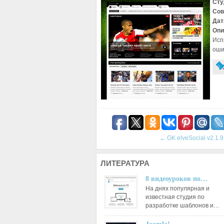
Сту
Сов
Дат
Опи
Исп
оши
←
GK elveSocial v2.1.9
ЛИТЕРАТУРА
8 видеоуроков по…
На днях популярная и
известная студия по
разработке шаблонов и…