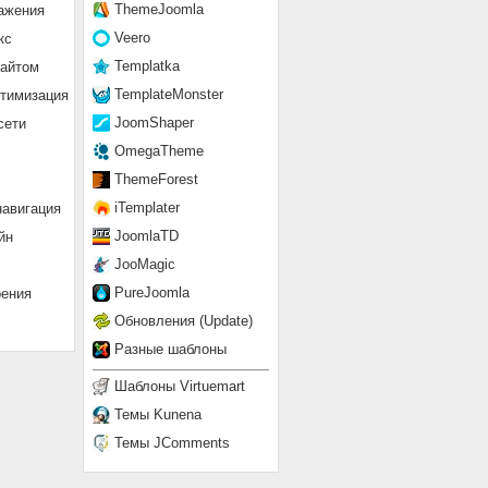
ThemeJoomla
ажения
Veero
кс
Templatka
сайтом
TemplateMonster
птимизация
JoomShaper
сети
OmegaTheme
ThemeForest
iTemplater
навигация
JoomlaTD
йн
JooMagic
PureJoomla
рения
Обновления (Update)
Разные шаблоны
Шаблоны Virtuemart
Темы Kunena
Темы JComments