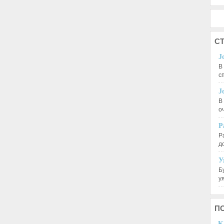
СТ
J
В
с
J
В
о
Р
Р
д
У
Б
у
П
K