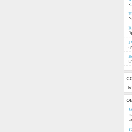
К
H
Р
R
П
J
З
К
шт
С
Не
О
G
Н
к
G