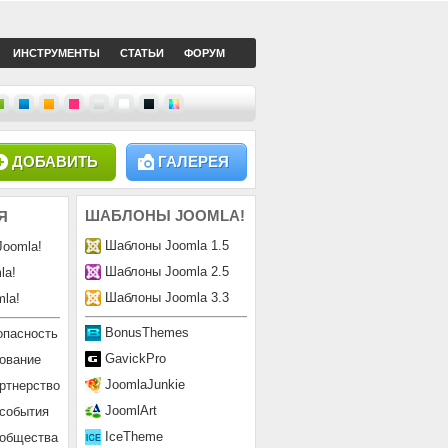
ИНСТРУМЕНТЫ
СТАТЬИ
ФОРУМ
ДОБАВИТЬ
ГАЛЕРЕЯ
ШАБЛОНЫ
JOOMLA!
Я
Шаблоны Joomla 1.5
Joomla!
Шаблоны Joomla 2.5
la!
Шаблоны Joomla 3.3
la!
BonusThemes
опасность
GavickPro
ование
JoomlaJunkie
ртнерство
JoomlArt
 события
IceTheme
ообщества