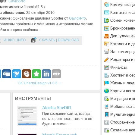
дия:
GavickPro
Коммуникаци
местимость:
Joomla! 1.5.x
Контакты и с
а обновления:
25 октября 2010
сание:
Обновление шаблона Sporter от
GavickPro
.
Обмен конте
равлены проблемы с мега меню и исправлены мелкие
Бронировани
бки в опциях шаблона.
Доп. улучше
ИНФО | INFO
СКАЧАТЬ | DOWNLOAD
Каталоги и д
Эл. коммерц
Редакторы и 
Финансы
Хостинг и се
Жизнь и люд
GK CherryDesign v1.0.6
→
Карты и пого
ИНСТРУМЕНТЫ
Миграция и к
Мобильность
Akeeba SiteDiff
При создании сайта, всегда
Мультимеди
есть вероятность того что он
Отображение
будет взломан…
Создание но