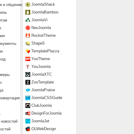
JoomlaShack
и и общение
JoomlaBamboo
вязь
JoomlaVi
нтом
NeoJoomla
е
RocketTheme
ния
Shape5
окументы
TemplatePlazza
ия
YooTheme
код
YouJoomla
JoomlaXTC
рверы
ZooTemplate
и
JoomlaPraise
да
JoomlaCSSGuide
онвертация
ClubJoomla
DesignForJoomla
а
JoomlaJet
 новостей
OLWebDesign
востей