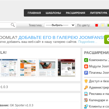
ГЛАВНАЯ
ШАБЛОНЫ
РАСШИРЕНИЯ
ЛИТЕРАТУРА
Тематика:
По цвету:
JOOMLA?
ДОБАВЬТЕ ЕГО В ГАЛЕРЕЮ JOOMFANS!
тно добавить ваш веб-сайт в нашу галерею сайтов.
Подробнее...
LA!
РАСШИРЕНИ
Компоненты 
Модули Joom
Плагины Joom
Доступ и без
1.0.3
Администрир
Реклама и па
Календари и
вание:
GK Sporter v1.0.3
Клиенты и с