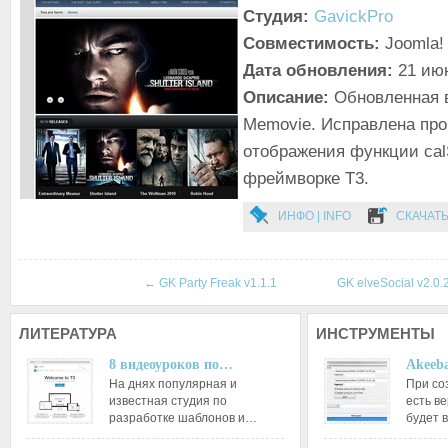
Студия:
GavickPro
Совместимость:
Joomla! 
Дата обновления:
21 ию
Описание:
Обновленная 
Memovie. Исправлена пр
отображения функции calS
фреймворке T3.
ИНФО | INFO
СКАЧАТЬ
←
GK Party Freak v1.1.1
GK elveSocial v2.0.
ЛИТЕРАТУРА
ИНСТРУМЕНТЫ
8 видеоуроков по…
Akeeba
На днях популярная и
При со
известная студия по
есть ве
разработке шаблонов и…
будет 