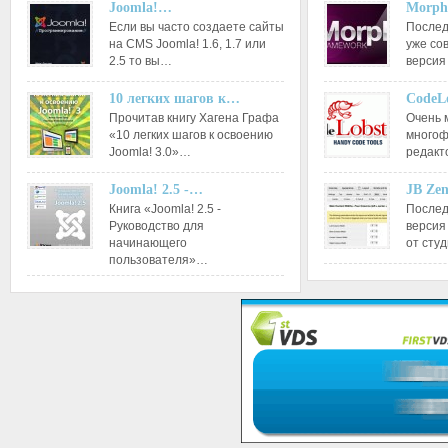
Joomla!…
Morph
Если вы часто создаете сайты
Послед
на CMS Joomla! 1.6, 1.7 или
уже со
2.5 то вы…
версия
10 легких шагов к…
CodeL
Прочитав книгу Хагена Графа
Очень 
«10 легких шагов к освоению
многоф
Joomla! 3.0»…
редакт
Joomla! 2.5 -…
JB Ze
Книга «Joomla! 2.5 -
Послед
Руководство для
версия
начинающего
от сту
пользователя»…