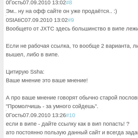
0
Гость
07.09.2010 13:02
#8
Эм.. ну на офф сайте он уже продаётся.. :)
0
StAtiC
07.09.2010 13:02
#9
Вообщето от JXTC здесь большинство в випе лежи
Если не рабочая ссылка, то вообще 2 варианта, л
вышел, либо в випе.
Цитирую Ssha:
Ваше мнение это ваше мнение!
А про ваше мнение говорят обычно старой послов
"Промолчишь - за умного сойдешь".
0
Гость
07.09.2010 13:26
#10
если в випе - дайте ссылку как в вип попасть! ?
ато постоянно пользую данный сайт и всегда зад