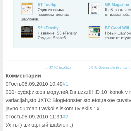
BT Tooltip
GK Magazine
Один из самых
Шаблон для со
привлекательных
от известной
шаблонов…
S5 eTensity
BT Good Will
Название: S5 eTensity
Новый шаблон
Студия: Shape5…
тонах от сту
←
JXTC EcoSpa
JXTC GamerLite (Bonus)
Комментарии
0
Гость
05.09.2010 10:49
#1
200+суффиксов модулей,Da uzzz!!! :D 10 ikonok v r
variacijah,sto JXTC BlogMonster sto etot,takoe cuvstv
javno durman travkoi sliskom uvleklis :-x
0
Гость
05.09.2010 11:39
#2
Ух ты ) шикарный шаблон :)