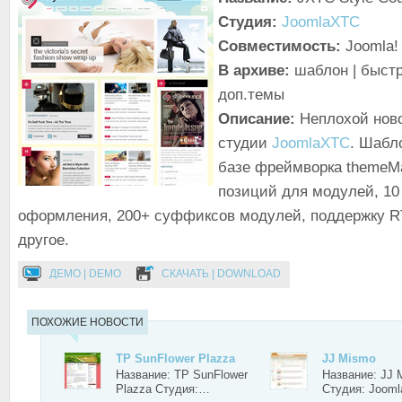
Студия:
JoomlaXTC
Совместимость:
Joomla! 
В архиве:
шаблон | быстр
доп.темы
Описание:
Неплохой нов
студии
JoomlaXTC
. Шабл
базе фреймворка themeMa
позиций для модулей, 10
оформления, 200+ суффиксов модулей, поддержку R
другое.
ДЕМО | DEMO
СКАЧАТЬ | DOWNLOAD
ПОХОЖИЕ НОВОСТИ
TP SunFlower Plazza
JJ Mismo
Название: TP SunFlower
Название: JJ 
Plazza Студия:…
Студия: Joom