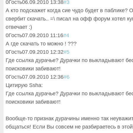
0
Гость
06.09.2010 13:38
#3
А кто подскажет когда сие чудо будет в паблике? О
свербит скачать.. =\ писал на офф форум хотел куп
отвечает :)
0
Гость
07.09.2010 11:16
#4
А где скачать то можно ! ???
0
Гость
07.09.2010 12:32
#5
Где ссылка дурачье? Дурачки по выкладывают бе
поисковики забивают!
0
Гость
07.09.2010 12:36
#6
Цитирую Ssha:
Где ссылка дурачье? Дурачки по выкладывают бе
поисковики забивают!
Вообще-то признак дурачины именно так неуважи
общаться! Если Вы совсем не разбираетесь в этой