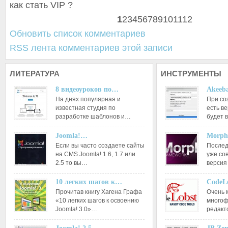
как стать VIP ?
1
2
3
4
5
6
7
8
9
10
11
12
Обновить список комментариев
RSS лента комментариев этой записи
ЛИТЕРАТУРА
ИНСТРУМЕНТЫ
8 видеоуроков по…
Akeeba
На днях популярная и
При со
известная студия по
есть ве
разработке шаблонов и…
будет 
Joomla!…
Morph
Если вы часто создаете сайты
Послед
на CMS Joomla! 1.6, 1.7 или
уже со
2.5 то вы…
версия
10 легких шагов к…
CodeL
Прочитав книгу Хагена Графа
Очень 
«10 легких шагов к освоению
многоф
Joomla! 3.0»…
редакт