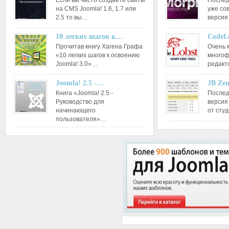
Если вы часто создаете сайты
Послед
на CMS Joomla! 1.6, 1.7 или
уже со
2.5 то вы…
версия
10 легких шагов к…
CodeL
Прочитав книгу Хагена Графа
Очень 
«10 легких шагов к освоению
многоф
Joomla! 3.0»…
редакт
Joomla! 2.5 -…
JB Ze
Книга «Joomla! 2.5 -
Послед
Руководство для
версия
начинающего
от сту
пользователя»…