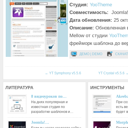
Студия:
YooTheme
Совместимость:
Joomla!
Дата обновления:
25 окт
Описание:
Обновленная 
Mellow от студии
YooThe
фрейморк шаблона до вер
ДЕМО | DEMO
СКАЧАТ
←
YT Symphony v5.5.6
YT Crystal v5.5.6
ЛИТЕРАТУРА
ИНСТРУМЕНТЫ
8 видеоуроков по…
Akeeba
На днях популярная и
При со
известная студия по
есть ве
разработке шаблонов и…
будет 
Joomla!…
Morph