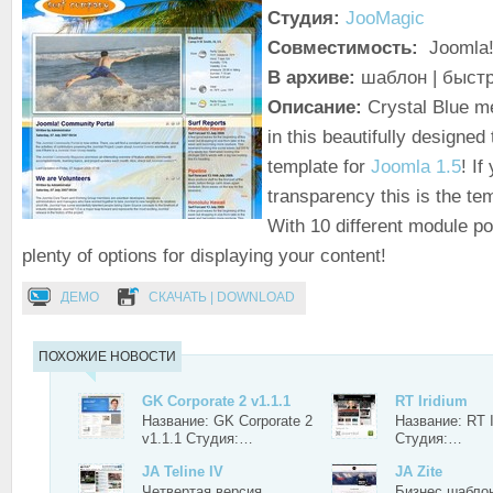
Студия:
JooMagic
Совместимость:
Joomla!
В архиве:
шаблон | быст
Описание:
Crystal Blue me
in this beautifully designed
template for
Joomla 1.5
! If
transparency this is the tem
With 10 different module pos
plenty of options for displaying your content!
ДЕМО
СКАЧАТЬ | DOWNLOAD
ПОХОЖИЕ НОВОСТИ
GK Corporate 2 v1.1.1
RT Iridium
Название: GK Corporate 2
Название: RT I
v1.1.1 Студия:…
Студия:…
JA Teline IV
JA Zite
Четвертая версия
Бизнес шаблон