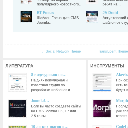
популярного новостного…
ребят из…
BT Focus
JA Droid
Шаблон Focus для CMS
Августовский 
Joomla…
шаблон от ст
←
Social Network Theme
Translucent Them
ЛИТЕРАТУРА
ИНСТРУМЕНТЫ
8 видеоуроков по…
Akeeba
На днях популярная и
При со
известная студия по
есть ве
разработке шаблонов и…
будет 
Joomla!…
Morph
Если вы часто создаете сайты
Послед
на CMS Joomla! 1.6, 1.7 или
уже со
2.5 то вы…
версия
10 легких шагов к…
CodeL