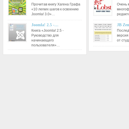
Прочитав книгу Хагена Графа
Очень 
«10 легких шагов к освоению
многоф
Joomla! 3.0»…
редакт
Joomla! 2.5 -…
JB Ze
Книга «Joomla! 2.5 -
Послед
Руководство для
версия
начинающего
от сту
пользователя»…