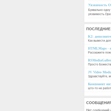
Уязвимость O
Буквально одну
уязвимость Op
ПОСЛЕДНИЕ
K2: дополните
Как вывести доп
HTMLMaps - и
Расскажите пожа
RSMediaGalle
Просто Божеств
JV Video Modu
Здравствуйте, м
Компонент инт
што-то не работа
СООБЩЕНИ
Нет сообщений 