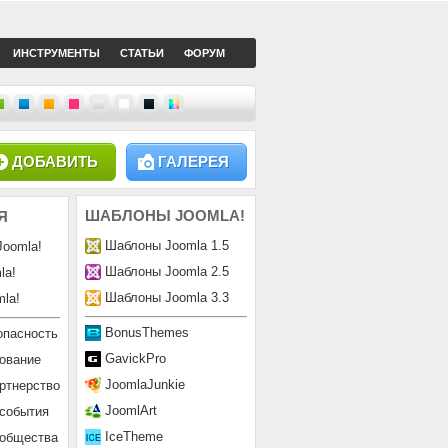
ИНСТРУМЕНТЫ
СТАТЬИ
ФОРУМ
ДОБАВИТЬ
ГАЛЕРЕЯ
ШАБЛОНЫ
JOOMLA!
Я
Шаблоны Joomla 1.5
Joomla!
Шаблоны Joomla 2.5
la!
Шаблоны Joomla 3.3
la!
BonusThemes
опасность
GavickPro
ование
JoomlaJunkie
ртнерство
JoomlArt
 события
IceTheme
ообщества