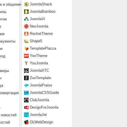
JoomlaShack
и и общение
JoomlaBamboo
вязь
JoomlaVi
нтом
NeoJoomla
е
RocketTheme
ния
Shape5
окументы
TemplatePlazza
ия
YooTheme
код
YouJoomla
JoomlaXTC
рверы
ZooTemplate
и
JoomlaPraise
да
JoomlaCSSGuide
онвертация
ClubJoomla
DesignForJoomla
а
JoomlaJet
 новостей
OLWebDesign
востей