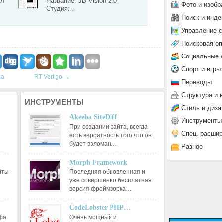
ыл
Название: JB Vision 2.0
Фото и изобр
Студия:…
Поиск и инде
Управление 
Поисковая о
Социальные 
Спорт и игры
ka
RT Vertigo
→
Переводы
Структура и 
ИНСТРУМЕНТЫ
Стиль и диза
Akeeba SiteDiff
Инструменты
При создании сайта, всегда
Спец. расши
есть вероятность того что он
будет взломан…
Разное
Morph Framework
йты
Последняя обновленная и
уже совершенно бесплатная
версия фреймворка…
CodeLobster PHP…
афа
Очень мощный и