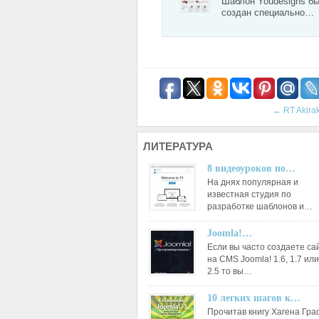
Шаблон Youdesigns б
создан специально…
←
RT Akira
ЛИТЕРАТУРА
8 видеоуроков по…
На днях популярная и
известная студия по
разработке шаблонов и…
Joomla!…
Если вы часто создаете са
на CMS Joomla! 1.6, 1.7 или
2.5 то вы…
10 легких шагов к…
Прочитав книгу Хагена Гр