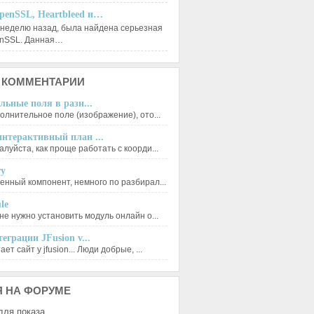
penSSL, Heartbleed и…
 неделю назад, была найдена серьезная
enSSL. Данная…
КОММЕНТАРИИ
льные поля в разн...
олнительное поле (изображение), ото...
нтерактивный план ...
луйста, как проще работать с коорди...
ry
енный компонент, немного по разбирал...
le
не нужно установить модуль онлайн о...
еграции JFusion v...
ет сайт у jfusion... Люди добрые, ...
Я
НА ФОРУМЕ
для показа