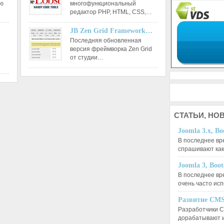
ию
многофункциональный
редактор РНР, HTML, CSS,…
JB Zen Grid Framework…
Последняя обновленная
версия фреймворка Zen Grid
от студии…
СТАТЬИ,
НОВ
Joomla 3.x, Bo
В последнее вр
спрашивают ка
Joomla 3, Boo
В последнее вр
очень часто ис
Развитие CMS
Разработчики C
дорабатывают 