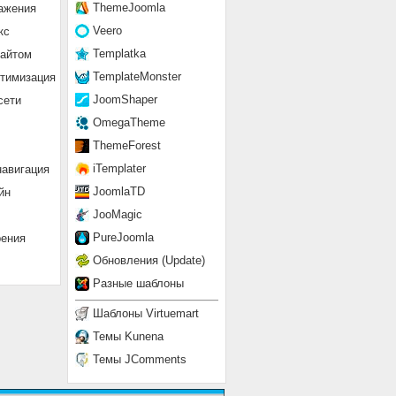
ThemeJoomla
ажения
Veero
кс
Templatka
сайтом
TemplateMonster
птимизация
JoomShaper
сети
OmegaTheme
ThemeForest
iTemplater
навигация
JoomlaTD
йн
JooMagic
PureJoomla
рения
Обновления (Update)
Разные шаблоны
Шаблоны Virtuemart
Темы Kunena
Темы JComments