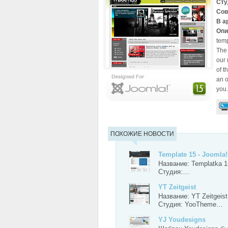
Сту
Сов
В а
Опи
temp
The 
our 
of t
an o
you.
ПОХОЖИЕ НОВОСТИ
Template 15 - Joomla
Название: Templatka 1
Студия:…
YT Zeitgeist
Название: YT Zeitgeist
Студия: YooTheme…
YJ Youdesigns