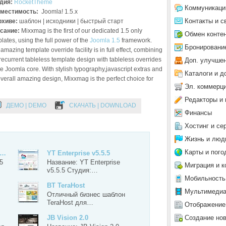
дия:
RocketTheme
Коммуникаци
местимость:
Joomla! 1.5.x
Контакты и с
рхиве:
шаблон | исходники | быстрый старт
сание:
Mixxmag is the first of our dedicated 1.5 only
Обмен конте
lates, using the full power of the
Joomla 1.5
framework.
Бронировани
amazing template override facility is in full effect, combining
recurrent tableless template design with tableless overrides
Доп. улучше
he Joomla core. With stylish typography,javascript extras and
Каталоги и д
verall amazing design, Mixxmag is the perfect choice for
Эл. коммерц
Редакторы и 
ДЕМО | DEMO
СКАЧАТЬ | DOWNLOAD
Финансы
Хостинг и се
Жизнь и люд
Карты и пого
!…
YT Enterprise v5.5.5
5
Название: YT Enterprise
Миграция и к
v5.5.5 Студия:…
Мобильность
BT TeraHost
Мультимеди
Отличный бизнес шаблон
TeraHost для…
Отображение
Создание но
JB Vision 2.0