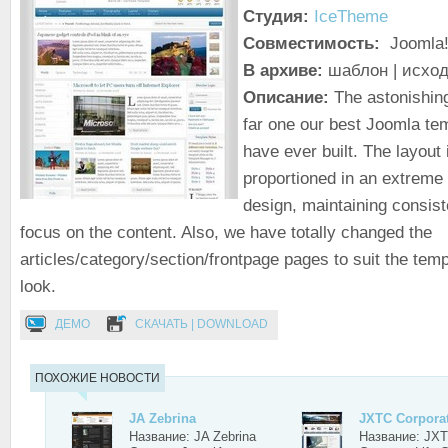
Студия:
IceTheme
Совместимость:
Joomla!
В архиве:
шаблон | исход
Описание:
The astonishing
far one our best Joomla te
have ever built. The layout 
proportioned in an extreme
design, maintaining consis
focus on the content. Also, we have totally changed the
articles/category/section/frontpage pages to suit the tem
look.
ДЕМО
СКАЧАТЬ | DOWNLOAD
ПОХОЖИЕ НОВОСТИ
JA Zebrina
JXTC Corporat
Название: JA Zebrina
Название: JX