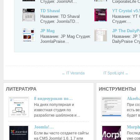
Студия: JoomlArt…
CorporateLife
TD Shaval
YT Crystal v5.
Название: TD Shaval
Название: YT C
Студия: JoomlaTD…
Студия:…
JP Mag
JP The DailyP
Название: JP Mag Студия:
Название: JP 
JoomlaPraise…
DailyPraise С
←
IT Veranda
IT SpotLight
→
ЛИТЕРАТУРА
ИНСТРУМЕНТЫ
8 видеоуроков по…
Akeeba
На днях популярная и
При со
известная студия по
есть ве
разработке шаблонов и…
будет 
Joomla!…
Morph
Если вы часто создаете сайты
Послед
на CMS Joomla! 1.6, 1.7 или
уже со