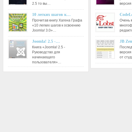
2.5 то вы…
версия
10 легких шагов к…
CodeL
Прочитав книгу Хагена Графа
Очень 
«10 легких шагов к освоению
многоф
Joomla! 3.0»…
редакт
Joomla! 2.5 -…
JB Ze
Книга «Joomla! 2.5 -
Послед
Руководство для
версия
начинающего
от сту
пользователя»…