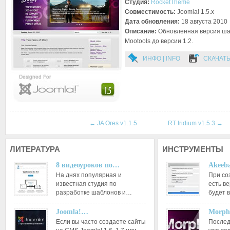
Студия:
RocketTheme
Совместимость:
Joomla! 1.5.x
Дата обновления:
18 августа 2010
Описание:
Обновленная версия ша
Mootools до версии 1.2.
ИНФО | INFO
СКАЧАТЬ
←
JA Ores v1.1.5
RT Iridium v1.5.3
→
ЛИТЕРАТУРА
ИНСТРУМЕНТЫ
8 видеоуроков по…
Akeeba
На днях популярная и
При со
известная студия по
есть ве
разработке шаблонов и…
будет 
Joomla!…
Morph
Если вы часто создаете сайты
Послед