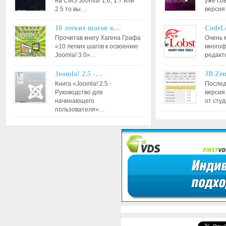
на CMS Joomla! 1.6, 1.7 или
уже со
2.5 то вы…
версия
10 легких шагов к…
CodeL
Прочитав книгу Хагена Графа
Очень 
«10 легких шагов к освоению
многоф
Joomla! 3.0»…
редакт
Joomla! 2.5 -…
JB Ze
Книга «Joomla! 2.5 -
Послед
Руководство для
версия
начинающего
от сту
пользователя»…