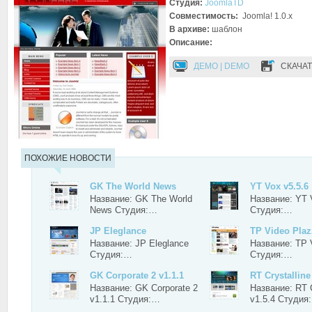
Студия:
JoomlaTD
Совместимость:
Joomla! 1.0.x
В архиве:
шаблон
Описание:
ДЕМО | DEMO
СКАЧАТ
ПОХОЖИЕ НОВОСТИ
GK The World News
YT Vox v5.5.6
Название: GK The World
Название: YT 
News Студия:…
Студия:…
JP Eleglance
TP Video Plaz
Название: JP Eleglance
Название: TP 
Студия:…
Студия:…
GK Corporate 2 v1.1.1
RT Crystalline
Название: GK Corporate 2
Название: RT C
v1.1.1 Студия:…
v1.5.4 Студия