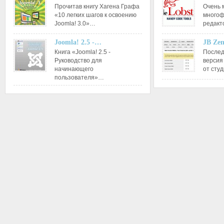
Прочитав книгу Хагена Графа
Очень 
«10 легких шагов к освоению
многоф
Joomla! 3.0»…
редакт
Joomla! 2.5 -…
JB Ze
Книга «Joomla! 2.5 -
Послед
Руководство для
версия
начинающего
от сту
пользователя»…