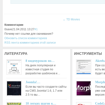
←
TD Movies
Комментарии
0
save
21.04.2011 13:27
#1
Почему нет ссылки для скачивания?
Обновить список комментариев
RSS лента комментариев этой записи
ЛИТЕРАТУРА
ИНСТРУМЕНТЫ
8 видеоуроков по…
Akeeba
На днях популярная и
При со
известная студия по
есть ве
разработке шаблонов и…
будет 
Joomla!…
Morph
Если вы часто создаете сайты
Послед
на CMS Joomla! 1.6, 1.7 или
уже со
2.5 то вы…
версия
10 легких шагов к…
CodeL