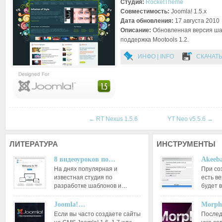
Студия:
RocketTheme
Совместимость:
Joomla! 1.5.x
Дата обновления:
17 августа 2010
Описание:
Обновленная версия шаб
поддержка Mootools 1.2.
ИНФО | INFO
СКАЧАТЬ
←
RT Nexus 1.5.6
YT Neo v5.5.6
→
ЛИТЕРАТУРА
ИНСТРУМЕНТЫ
8 видеоуроков по…
Akeeba
На днях популярная и
При со
известная студия по
есть ве
разработке шаблонов и…
будет 
Joomla!…
Morph
Если вы часто создаете сайты
Послед