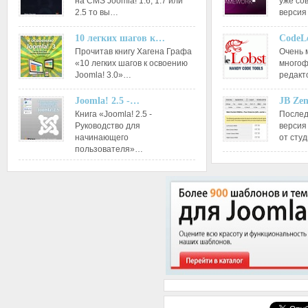
на CMS Joomla! 1.6, 1.7 или
уже со
2.5 то вы…
версия
10 легких шагов к…
CodeL
Прочитав книгу Хагена Графа
Очень 
«10 легких шагов к освоению
многоф
Joomla! 3.0»…
редакт
Joomla! 2.5 -…
JB Ze
Книга «Joomla! 2.5 -
Послед
Руководство для
версия
начинающего
от сту
пользователя»…