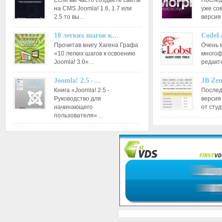
Если вы часто создаете сайты
Послед
на CMS Joomla! 1.6, 1.7 или
уже со
2.5 то вы…
версия
10 легких шагов к…
CodeL
Прочитав книгу Хагена Графа
Очень 
«10 легких шагов к освоению
многоф
Joomla! 3.0»…
редакт
Joomla! 2.5 -…
JB Ze
Книга «Joomla! 2.5 -
Послед
Руководство для
версия
начинающего
от сту
пользователя»…