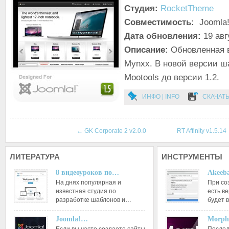
Студия:
RocketTheme
Совместимость:
Joomla!
Дата обновления:
19 авг
Описание:
Обновленная 
Mynxx. В новой версии ш
Mootools до версии 1.2.
ИНФО | INFO
СКАЧАТЬ
←
GK Corporate 2 v2.0.0
RT Affinity v1.5.14
ЛИТЕРАТУРА
ИНСТРУМЕНТЫ
8 видеоуроков по…
Akeeba
На днях популярная и
При со
известная студия по
есть ве
разработке шаблонов и…
будет 
Joomla!…
Morph