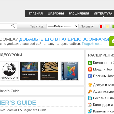
ГЛАВНАЯ
ШАБЛОНЫ
РАСШИРЕНИЯ
ЛИТЕРАТУРА
Тематика:
По цвету:
JOOMLA?
ДОБАВЬТЕ ЕГО В ГАЛЕРЕЮ JOOMFANS!
тно добавить ваш веб-сайт в нашу галерею сайтов.
Подробнее...
ИДЕОУРОКИ
РАСШИРЕНИ
Компоненты 
Модули Joom
Плагины Joom
Доступ и без
inner's Guide
Администрир
Реклама и па
NER'S GUIDE
Календари и
ние:
Joomla! 1.5 Beginner's Guide
Клиенты и с