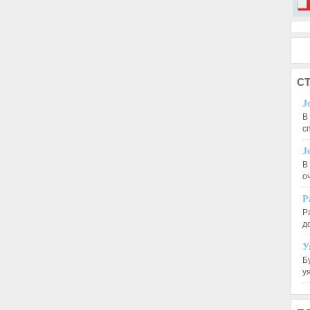
СТ
J
В
с
J
В
о
Р
Р
д
У
Б
у