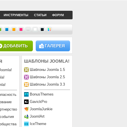
ИНСТРУМЕНТЫ
СТАТЬИ
ФОРУМ
ДОБАВИТЬ
ГАЛЕРЕЯ
ШАБЛОНЫ
JOOMLA!
Я
Шаблоны Joomla 1.5
Joomla!
Шаблоны Joomla 2.5
la!
Шаблоны Joomla 3.3
la!
BonusThemes
опасность
GavickPro
ование
JoomlaJunkie
ртнерство
JoomlArt
 события
IceTheme
ообщества