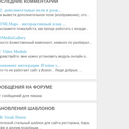
ОСЛЕДНИЕ
КОММЕНТАРИИ
2: дополнительные поля в разн...
ак вывести дополнительное поле (изображение), ото...
TMLMaps - интерактивный план ...
асскажите пожалуйста, как проще работать с коорди...
SMediaGallery
росто Божественный компонент, немного по разбирал...
V Video Module
дравствуйте, мне нужно установить модуль онлайн о...
омпонент интеграции JFusion v...
о-то не работает сайт у jfusion... Люди добрые, ...
ООБЩЕНИЯ
НА ФОРУМЕ
т сообщений для показа
БНОВЛЕНИЯ
ШАБЛОНОВ
K Steak House
еплохой стильный шаблон для сайта ресторана, бара,
афе и другим подобным…