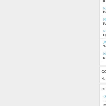
П
K
К
H
Р
R
П
J
З
К
шт
С
Не
О
G
Н
к