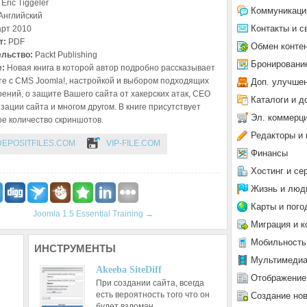
:
Eric Tiggeler
Коммуникаци
Английский
Контакты и с
арт 2010
т:
PDF
Обмен конте
ельство:
Packt Publishing
Бронировани
е:
Новая книга в которой автор подробно рассказывает
те с CMS Joomla!, настройкой и выбором подходящих
Доп. улучше
ений, о защите Вашего сайта от хакерских атак, СЕО
Каталоги и д
зации сайта и многом другом. В книге присутствует
Эл. коммерц
е количество скриншотов.
Редакторы и 
DEPOSITFILES.COM
VIP-FILE.COM
Финансы
Хостинг и се
Жизнь и люд
Карты и пого
Joomla 1.5 Essential Training
→
Миграция и к
Мобильность
ИНСТРУМЕНТЫ
Мультимеди
Akeeba SiteDiff
Отображение
При создании сайта, всегда
есть вероятность того что он
Создание но
будет взломан…