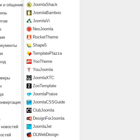
JoomlaShack
и и общение
JoomlaBamboo
вязь
JoomlaVi
нтом
NeoJoomla
е
RocketTheme
ния
Shape5
окументы
TemplatePlazza
ия
YooTheme
код
YouJoomla
JoomlaXTC
рверы
ZooTemplate
и
JoomlaPraise
да
JoomlaCSSGuide
онвертация
ClubJoomla
DesignForJoomla
а
JoomlaJet
 новостей
OLWebDesign
востей