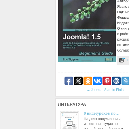
Автор
Язык:
Год:
м
Форма
Издат
О книг
о рабо
расшир
оптими
большо
←
Joomla! Start to Finish
ЛИТЕРАТУРА
8 видеоуроков по…
На днях популярная и
известная студия по
разработке шаблонов и…