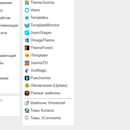
ThemeJoomla
ажения
Veero
кс
Templatka
сайтом
TemplateMonster
птимизация
JoomShaper
сети
OmegaTheme
ThemeForest
iTemplater
навигация
JoomlaTD
йн
JooMagic
PureJoomla
рения
Обновления (Update)
Разные шаблоны
ok
Шаблоны Virtuemart
Темы Kunena
Темы JComments