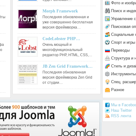
Фото и изобр
Поиск и инде
Morph Framework
йты
Последняя обновленная и
Управление 
уже совершенно бесплатная
Поисковая о
версия фреймворка…
Социальные 
CodeLobster PHP…
Спорт и игры
афа
Очень мощный и
ию
многофункциональный
Переводы
редактор РНР, HTML, CSS,…
Структура и 
Стиль и диза
JB Zen Grid Framework…
Последняя обновленная
Инструменты
версия фреймворка Zen Grid
Спец. расши
от студии…
Разное
Мы в Facebo
Наш Twitter
RSS лента