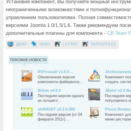
Установив компонент, Вы получаете мощный инструм
неограниченными возможностями и полнофункциона
управлением пользователями. Полная совместимост
версиями Joomla 1.0/1.5/1.6. Также рекомендуем пос
дополнительные плагины для компонента -
CB Team P
ДЕМО
ИНФО
LETITBIT
DEPOSITFILES
ПОХОЖИЕ НОВОСТИ
RSFirewall v1.0.0…
JAchievements
Обновленная версия
Компонент по
компонента файервола…
создать сист
Billets v4.0.0
JBolo! v2.9 Be
Последняя версия одного
Последняя ве
из лучшего…
популярного 
sh404SEF v2.2.0.909
Phoca Restau
Последняя версия (от 04
Компонент дл
февраля 2011г)…
меню рестора