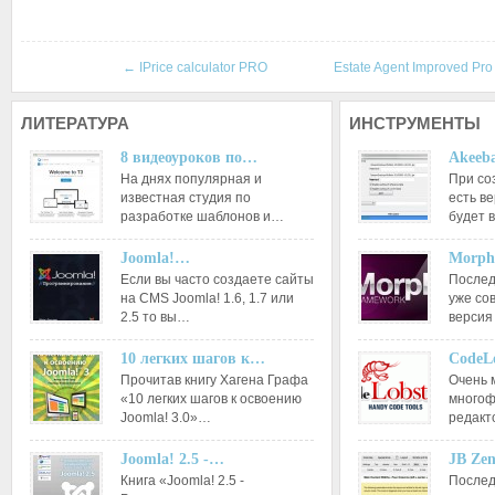
←
IPrice calculator PRO
Estate Agent Improved Pro
ЛИТЕРАТУРА
ИНСТРУМЕНТЫ
8 видеоуроков по…
Akeeba
На днях популярная и
При со
известная студия по
есть ве
разработке шаблонов и…
будет 
Joomla!…
Morph
Если вы часто создаете сайты
Послед
на CMS Joomla! 1.6, 1.7 или
уже со
2.5 то вы…
версия
10 легких шагов к…
CodeL
Прочитав книгу Хагена Графа
Очень 
«10 легких шагов к освоению
многоф
Joomla! 3.0»…
редакт
Joomla! 2.5 -…
JB Ze
Книга «Joomla! 2.5 -
Послед