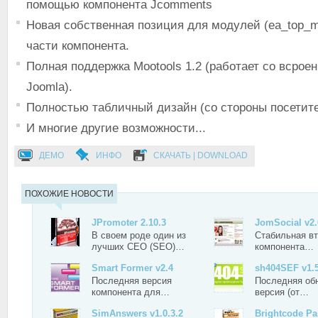
помощью компонента Jcomments
Новая собственная позиция для модулей (ea_top_m
части компонента.
Полная поддержка Mootools 1.2 (работает со всрое
Joomla).
Полностью табличный дизайн (со стороны посетите
И многие другие возможности...
ДЕМО
ИНФО
СКАЧАТЬ | DOWNLOAD
ПОХОЖИЕ НОВОСТИ
JPromoter 2.10.3
JomSocial v2.
В своем роде один из
Стабильная вт
лучших СЕО (SEO)…
компонента…
Smart Former v2.4
sh404SEF v1.
Последняя версия
Последняя об
компонента для…
версия (от…
SimAnswers v1.0.3.2
Brightcode P