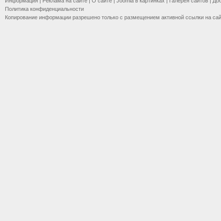
Информация
|
Реклама на сайте
|
О сайте
|
Joomla в картинках
|
Галерея сайтов
|
До
Политика конфиденциальности
Копирование информации разрешено только с размещением активной ссылки на са