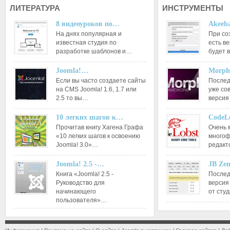
ЛИТЕРАТУРА
ИНСТРУМЕНТЫ
8 видеоуроков по…
Akeeba
На днях популярная и
При со
известная студия по
есть ве
разработке шаблонов и…
будет 
Joomla!…
Morph
Если вы часто создаете сайты
Послед
на CMS Joomla! 1.6, 1.7 или
уже со
2.5 то вы…
версия
10 легких шагов к…
CodeL
Прочитав книгу Хагена Графа
Очень 
«10 легких шагов к освоению
многоф
Joomla! 3.0»…
редакт
Joomla! 2.5 -…
JB Ze
Книга «Joomla! 2.5 -
Послед
Руководство для
версия
начинающего
от сту
пользователя»…