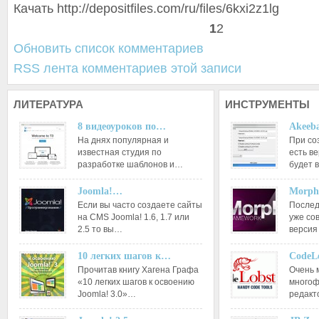
Качать http://depositfiles.com/ru/files/6kxi2z1lg
1
2
Обновить список комментариев
RSS лента комментариев этой записи
ЛИТЕРАТУРА
ИНСТРУМЕНТЫ
8 видеоуроков по…
Akeeba
На днях популярная и
При со
известная студия по
есть ве
разработке шаблонов и…
будет 
Joomla!…
Morph
Если вы часто создаете сайты
Послед
на CMS Joomla! 1.6, 1.7 или
уже со
2.5 то вы…
версия
10 легких шагов к…
CodeL
Прочитав книгу Хагена Графа
Очень 
«10 легких шагов к освоению
многоф
Joomla! 3.0»…
редакт