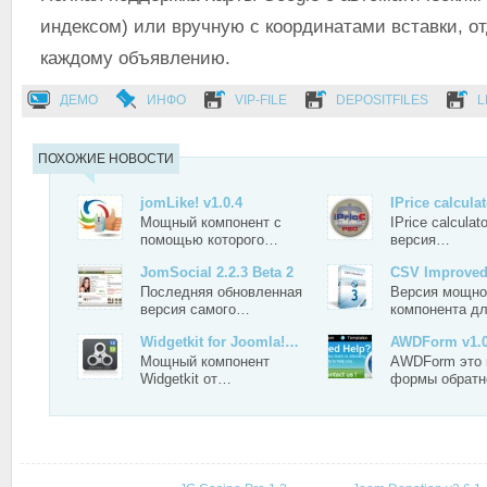
индексом) или вручную с координатами вставки, от
каждому объявлению.
ДЕМО
ИНФО
VIP-FILE
DEPOSITFILES
L
ПОХОЖИЕ НОВОСТИ
jomLike! v1.0.4
IPrice calcula
Мощный компонент с
IPrice calculat
помощью которого…
версия…
JomSocial 2.2.3 Beta 2
CSV Improved 
Последняя обновленная
Версия мощно
версия самого…
компонента д
Widgetkit for Joomla!…
AWDForm v1.
Мощный компонент
AWDForm это 
Widgetkit от…
формы обрат