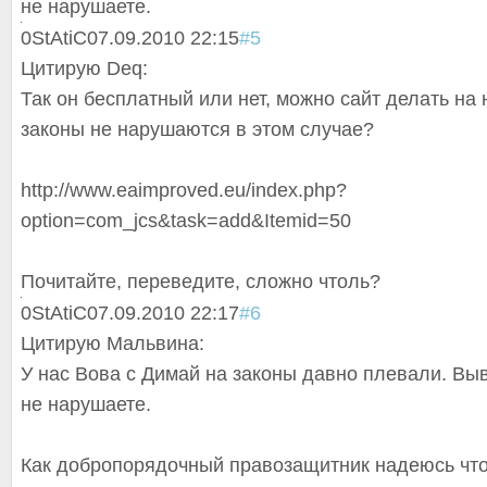
не нарушаете.
0
StAtiC
07.09.2010 22:15
#5
Цитирую Deq:
Так он бесплатный или нет, можно сайт делать на н
законы не нарушаются в этом случае?
http://www.eaimproved.eu/index.php?
option=com_jcs&task=add&Itemid=50
Почитайте, переведите, сложно чтоль?
0
StAtiC
07.09.2010 22:17
#6
Цитирую Мальвина:
У нас Вова с Димай на законы давно плевали. Вы
не нарушаете.
Как добропорядочный правозащитник надеюсь что 