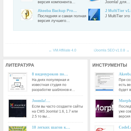
версия компонента…
Joomla! для…
Akeeba Backup Pro…
J MultiTier v1
Последняя и самая полная
J MultiTier э
версия лучшего…
←
VM Affiliate 4.0
iJoomla SEO v1.0.8
→
ЛИТЕРАТУРА
ИНСТРУМЕНТЫ
8 видеоуроков по…
Akeeba
На днях популярная и
При со
известная студия по
есть ве
разработке шаблонов и…
будет 
Joomla!…
Morph
Если вы часто создаете сайты
Послед
на CMS Joomla! 1.6, 1.7 или
уже со
2.5 то вы…
версия
10 легких шагов к…
CodeL