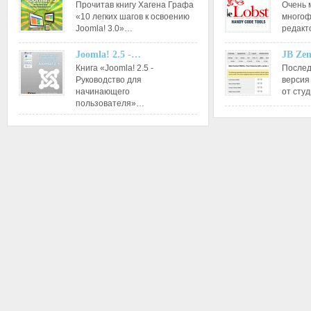
Прочитав книгу Хагена Графа
Очень 
«10 легких шагов к освоению
многоф
Joomla! 3.0»…
редакт
Joomla! 2.5 -…
JB Ze
Книга «Joomla! 2.5 -
Послед
Руководство для
версия
начинающего
от сту
пользователя»…