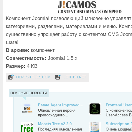
Компонент Joomla! позволяющий мгновенно управля
категориями, разделами, материалами и меню. Комп
существенно упрощает работу с контентом CMS Jooml
шага!
В архиве:
компонент
Совместимость:
Joomla! 1.5.x
Размер:
4 KB
DEPOSITFILES.COM
LETITBIT.NET
ПОХОЖИЕ НОВОСТИ
Estate Agent Improved…
Frontend Use
Обновленная версия
С компонентом
превосходного…
User-Access 
Mosets Tree v2.2.0
Subscriptio
Последняя обновленная
Очень мощный