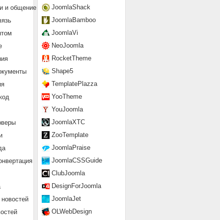
JoomlaShack
и и общение
JoomlaBamboo
вязь
JoomlaVi
нтом
NeoJoomla
е
RocketTheme
ния
Shape5
окументы
TemplatePlazza
ия
YooTheme
код
YouJoomla
JoomlaXTC
рверы
ZooTemplate
и
JoomlaPraise
да
JoomlaCSSGuide
онвертация
ClubJoomla
DesignForJoomla
а
JoomlaJet
 новостей
OLWebDesign
востей