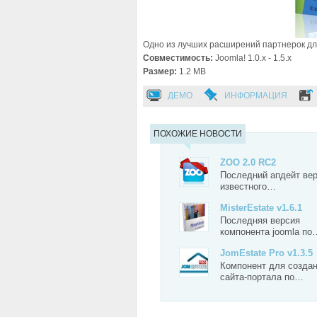
Одно из лучших расширений партнерок д
Совместимость:
Joomla! 1.0.x - 1.5.x
Размер:
1.2 MB
ДЕМО
ИНФОРМАЦИЯ
ПОХОЖИЕ НОВОСТИ
ZOO 2.0 RC2
Последний апдейт ве
известного…
MisterEstate v1.6.1
Последняя версия
компонента joomla по
JomEstate Pro v1.3.5
Компонент для созда
сайта-портала по…