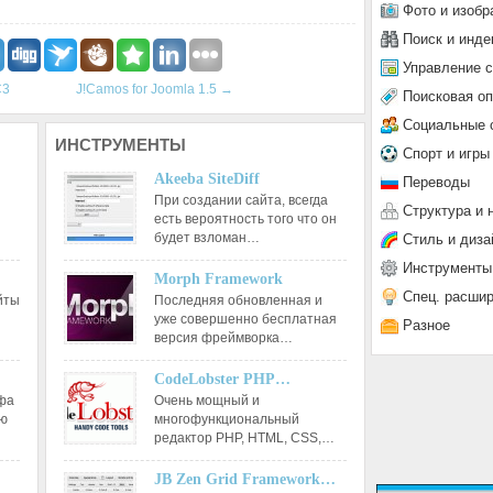
Фото и изобр
Поиск и инде
Управление 
C3
J!Camos for Joomla 1.5
→
Поисковая о
Социальные 
ИНСТРУМЕНТЫ
Спорт и игры
Akeeba SiteDiff
Переводы
При создании сайта, всегда
Структура и 
есть вероятность того что он
будет взломан…
Стиль и диза
Инструменты
Morph Framework
Спец. расши
йты
Последняя обновленная и
уже совершенно бесплатная
Разное
версия фреймворка…
CodeLobster PHP…
афа
Очень мощный и
ию
многофункциональный
редактор РНР, HTML, CSS,…
JB Zen Grid Framework…