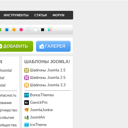
ИНСТРУМЕНТЫ
СТАТЬИ
ФОРУМ
ДОБАВИТЬ
ГАЛЕРЕЯ
ШАБЛОНЫ
JOOMLA!
Я
Шаблоны Joomla 1.5
Joomla!
Шаблоны Joomla 2.5
la!
Шаблоны Joomla 3.3
la!
BonusThemes
опасность
GavickPro
ование
JoomlaJunkie
ртнерство
JoomlArt
 события
IceTheme
ообщества