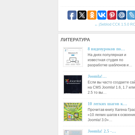
←
jSeblod CCK 1.5.0 R
ЛИТЕРАТУРА
8 видеоуроков по…
На днях популярная и
известная студия по
разработке шаблонов и…
Joomla!…
Если вы часто создаете са
на CMS Joomla! 1.6, 1.7 или
2.5 то вы…
10 легких шагов к…
Прочитав книгу Хагена Гр
«10 легких шагов к освоен
Joomla! 3.0»…
Joomla! 2.5 -…