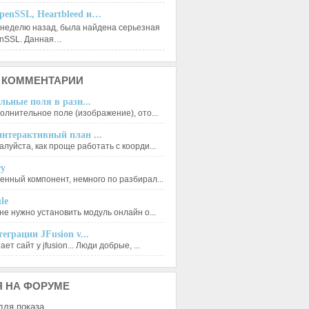
penSSL, Heartbleed и…
 неделю назад, была найдена серьезная
enSSL. Данная…
КОММЕНТАРИИ
льные поля в разн...
олнительное поле (изображение), ото...
нтерактивный план ...
луйста, как проще работать с коорди...
ry
енный компонент, немного по разбирал...
le
не нужно установить модуль онлайн о...
еграции JFusion v...
ет сайт у jfusion... Люди добрые, ...
Я
НА ФОРУМЕ
для показа