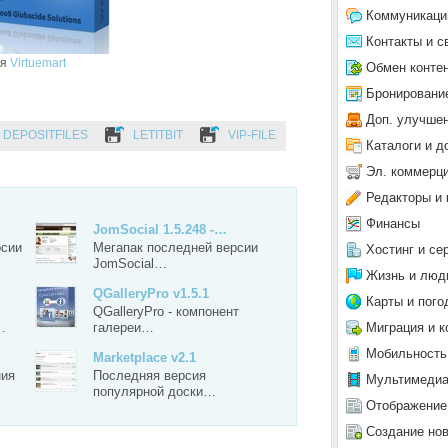
Коммуникаци
Контакты и с
ля
Virtuemart
Обмен конте
Бронировани
Доп. улучше
DEPOSITFILES
LETITBIT
VIP-FILE
Каталоги и д
Эл. коммерц
Редакторы и 
Финансы
JomSocial 1.5.248 -…
рсии
Мегапак последней версии
Хостинг и се
JomSocial…
Жизнь и люд
QGalleryPro v1.5.1
Карты и пого
QGalleryPro - компонент
Миграция и к
…
галереи…
Мобильность
Marketplace v2.1
ния
Последняя версия
Мультимеди
популярной доски…
Отображение
Создание но