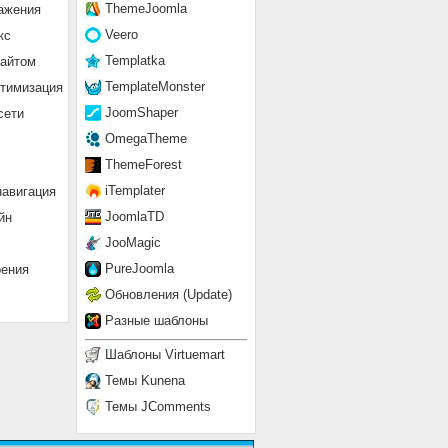
ThemeJoomla
ажения
Veero
кс
Templatka
сайтом
TemplateMonster
птимизация
JoomShaper
сети
OmegaTheme
ThemeForest
iTemplater
навигация
JoomlaTD
йн
JooMagic
PureJoomla
рения
Обновления (Update)
Разные шаблоны
Шаблоны Virtuemart
Темы Kunena
Темы JComments