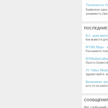
Уязвимость O
Буквально одну
уязвимость Op
ПОСЛЕДНИЕ
K2: дополните
Как вывести доп
HTMLMaps - и
Расскажите пожа
RSMediaGalle
Просто Божеств
JV Video Modu
Здравствуйте, м
Компонент инт
што-то не работа
СООБЩЕНИ
Нет сообщений 